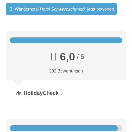
Wanderhotel
Hotel Schwarzschmied
jetzt bewerten
6,0
/ 6
292 Bewertungen
HolidayCheck
via: