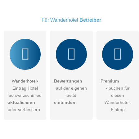
Besucher sichtbar
.
Klicken Sie hier um eine
individuelle Frage
an den
Wanderhotel-Eintrag zu stellen
.
Für Wanderhotel
Betreiber
Wanderhotel-
Bewertungen
Premium
Eintrag Hotel
auf der eigenen
- buchen für
Schwarzschmied
Seite
diesen
aktualisieren
einbinden
Wanderhotel-
oder verbessern
Eintrag