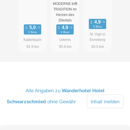
MODERNE trifft
TRADITION im
Herzen des
Zillertals
3 Bew.
3 Bew.
4 Bew.
St. Vigil in
Kaltenbach
Uderns
Enneberg
92.9 km
95.9 km
60.5 km
Alle Angaben zu
Wanderhotel Hotel
Schwarzschmied
ohne Gewähr
Inhalt melden