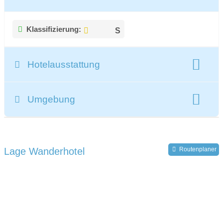
Klassifizierung:
Hotelausstattung
gesamte Zimmeranzahl:
68
Umgebung
Register-Nr.:
IT021041A16Q742EGZ
Lage Wanderhotel
Routenplaner