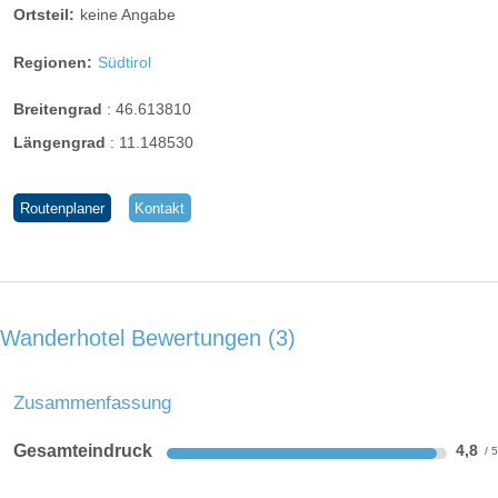
Ortsteil:
keine Angabe
Regionen:
Südtirol
Breitengrad
:
46.613810
Längengrad
:
11.148530
Routenplaner
Kontakt
Wanderhotel Bewertungen
3
Zusammenfassung
Gesamteindruck
4,8