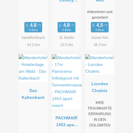
Resort
Ankommen und
Passeier
genießen!
3 Bew.
3 Bew.
3 Bew.
Vals/Mühlbach
St. Martin
Seiser Alm
44.2 km
15.5 km
36.3 km
Liondes
Das
Chalets
Kaltenbach
IHRE
TRAUMHAFTE
ERFAHRUNG
PACHMAIR
IN DEN
1453 apart
DOLOMITEN
resort