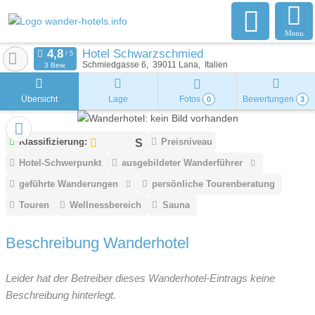
Menu
Hotel Schwarzschmied
Schmiedgasse 6
39011
Lana
Italien
3 Bew.
Übersicht
Lage
Fotos
Bewertungen
0
3
Klassifizierung:
Preisniveau
Hotel-Schwerpunkt
ausgebildeter Wanderführer
geführte Wanderungen
persönliche Tourenberatung
Touren
Wellnessbereich
Sauna
Beschreibung Wanderhotel
Leider hat der Betreiber dieses Wanderhotel-Eintrags keine
Beschreibung hinterlegt.