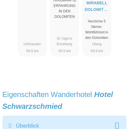
TRAUMHAFTE
MIRABELL
ERFAHRUNG
DOLOMITES
IN DEN
HOTEL .
DOLOMITEN
Herzliche 5
LUXURY .
Sterne-
AYURVEDA
Wohlfühlzeit in
& SPA
den Dolomiten
St. Vigil in
Umhausen
Enneberg
Olang
58.6 km
60.5 km
69.6 km
Eigenschaften Wanderhotel
Hotel
Schwarzschmied
Überblick