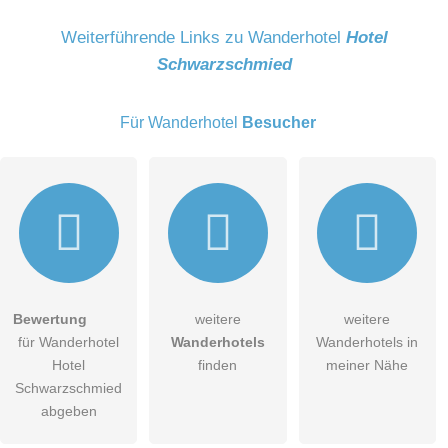
Name
Weiterführende Links zu Wanderhotel
Hotel
Schwarzschmied
E-Mail-Adresse (wird nicht veröffentlicht)
Für Wanderhotel
Besucher
Hiermit akzeptiere ich die
AGB
.
Bewertung
weitere
weitere
für Wanderhotel
Wanderhotels
Wanderhotels in
Die
Datenschutzerklärung
habe ich zur Kenntnis genommen.
Hotel
finden
meiner Nähe
öffentliche Frage stellen
Schwarzschmied
Abbrechen
abgeben
Hinweis:
Bitte beachten Sie, öffentliche Fragen sind
für alle