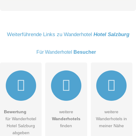
Vorname
Name
Weiterführende Links zu Wanderhotel
Hotel Salzburg
Für Wanderhotel
Besucher
E-Mail-Adresse (wird nicht veröffentlicht)
Bewertung
weitere
weitere
Hiermit akzeptiere ich die
AGB
.
für Wanderhotel
Wanderhotels
Wanderhotels in
Hotel Salzburg
finden
meiner Nähe
Die
Datenschutzerklärung
habe ich zur Kenntnis genommen.
abgeben