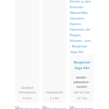
Berghotel
Jaga Alm
familiär -
authentisch -
herzlich
Saalbach
Hinterglemm
Hinterglemm
Zell am See
0.6 km
1.1 km
14.7 km