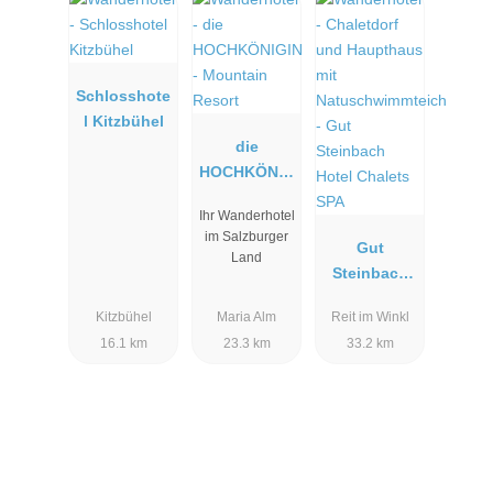
Schlosshote
l Kitzbühel
die
HOCHKÖNIG
IN -
Ihr Wanderhotel
Mountain
im Salzburger
Resort
Gut
Land
Steinbach
Hotel
Kitzbühel
Maria Alm
Reit im Winkl
Chalets SPA
16.1 km
23.3 km
33.2 km