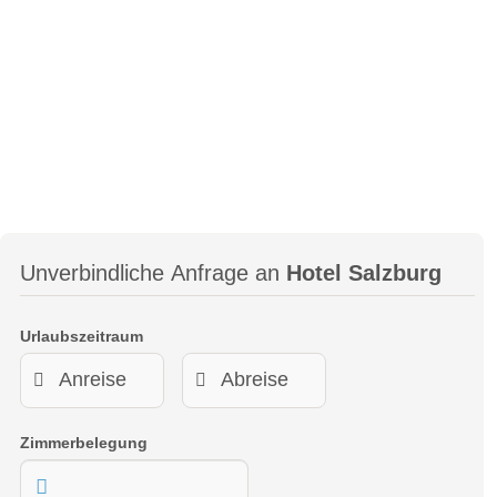
STUDIO SUPERIOR II
Im Studio Superior II, welches auf der Nordseite des Hotels
gelegen ist, finden zwei bis drei Personen auf 25-29 m2 Platz.
Dieses Studio überzeugt mit großzügigen und gleichzeitig
Unverbindliche Anfrage an
Hotel Salzburg
gemütlichen Räumen, einer edel-alpinen Einrichtung in
Naturfarben und dem durchdachten Raumkonzept. Perfekt
Urlaubszeitraum
für: gemeinsame Trips in die Berge!
Zimmerbelegung