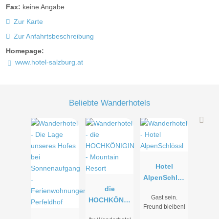
Fax:
keine Angabe
für diese Suite entscheidet, der bucht das alpine Wohlfühl-
Zur Karte
Gefühl gleich mit. Sanfte Naturfarben, edle Hölzer und die
liebevollen Details sorgen für unvergessliche Urlaubstage.
Zur Anfahrtsbeschreibung
Perfekt für: gemeinsame Trips in die Berge!
Homepage:
www.hotel-salzburg.at
Beliebte Wanderhotels
Hotel
AlpenSchlös
die
sl
Gast sein.
HOCHKÖNIG
Freund bleiben!
IN -