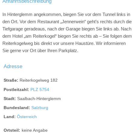
Anfahrtsbeschreibung
Register-Nr.:
50618-000182-2020
Parkgarage:
vor Ort
Anzahl Bergbahnen:
6 Bergbahnen
Ladestation Elektroauto:
4 km entfernt
In Hinterglemm angekommen, biegen Sie vor dem Tunnel links in
Seehöhe höchste Tour:
bis 2363 hm
den Ort. Vor dem Restaurant „Jennerwein“ geht’s rechts durch die
Kletterwand
Bergschule:
0.2 km entfernt
Tiefgarage geradeaus, nach der Garage biegen Sie links ab. Nach
dem Hotel „am Reiterkogel“ biegen Sie rechts ab – Sie folgen dem
Kletterhalle:
1 km entfernt
Reiterkogelweg bis direkt vor unsere Haustüre. Wir informieren
Klettergarten:
nicht vorhanden
Sie gerne vor Ort über Ihren Parkplatz.
Hochseilpark:
7 km entfernt
Adresse
Tourentipps:
Straße:
Reiterkogelweg 182
Postleitzahl:
PLZ 5754
STUDIO COMFORT I
Stadt:
Saalbach-Hinterglemm
Bundesland:
Salzburg
Das Studio Comfort I bietet auf ca. 22-24 m2 Platz für ein bis
Land:
Österreich
zwei Personen. Die Lage des Zimmers auf der Südseite des
Hotels sorgt für einen herrlichen Ausblick auf die umliegende
Ortsteil:
keine Angabe
Bergwelt. Perfekt für: Sonnenanbeter & Genussurlauber!