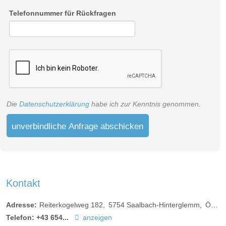
Telefonnummer für Rückfragen
Die
Datenschutzerklärung
habe ich zur Kenntnis genommen.
unverbindliche Anfrage abschicken
Kontakt
JUNIORSUITE II
Adresse:
Reiterkogelweg 182
5754
Saalbach-Hinterglemm
Österreich
Die Juniorsuite II liegt auf der Nordseite des Hotels und bietet
Telefon:
+43 654...
anzeigen
auf ca. 30-34 m2 Platz für zwei bis vier Personen. Wer sich