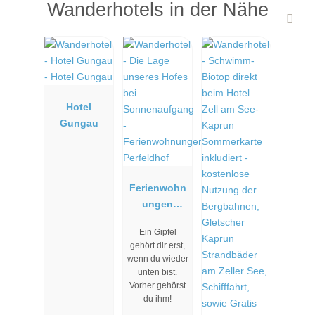
Wanderhotels in der Nähe
Hotel
Gungau
Ferienwohn
ungen
Perfeldhof
Ein Gipfel
gehört dir erst,
wenn du wieder
unten bist.
Vorher gehörst
du ihm!