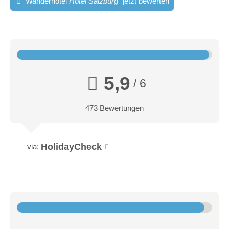
Wanderhotel
Hotel Salzburg
jetzt bewerten
Almen:
zwei Personen und überzeugt mit der modern gemütlichen
Einrichtung und der wundervollen Atmosphäre. Edle Hölzer
treffen auch hier auf sanfte Farben und liebevoll arrangierte
Deko-Elemente. Perfekt für: genussvolle Auszeiten alleine
oder zu zweit!
5,9
/ 6
473 Bewertungen
HolidayCheck
via:
Reiteralm