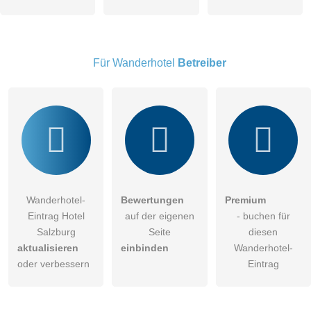
öffentliche Frage stellen
Abbrechen
Hinweis:
Bitte beachten Sie, öffentliche Fragen sind
für alle
Besucher sichtbar
.
Für Wanderhotel
Betreiber
Klicken Sie hier um eine
individuelle Frage
an den
Wanderhotel-Eintrag zu stellen
.
Wanderhotel-
Bewertungen
Premium
Eintrag Hotel
auf der eigenen
- buchen für
Salzburg
Seite
diesen
aktualisieren
einbinden
Wanderhotel-
oder verbessern
Eintrag