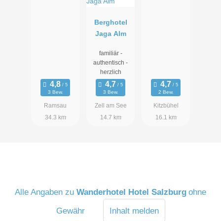
Berghotel
Jaga Alm
familiär -
authentisch -
herzlich
3 Bew.
3 Bew.
2 Bew.
Ramsau
Zell am See
Kitzbühel
34.3 km
14.7 km
16.1 km
PANORAMA SUITE DELUXE
Die Panorama Suite Deluxe bietet neben dem traumhaften
Blick auf die Berge großzügige 76 m2 für zwei bis sechs
Alle Angaben zu
Wanderhotel Hotel Salzburg
ohne
Personen. Die Holzdecke, die natürlichen Farben und die
Gewähr
Inhalt melden
große Glasfront sorgen für Urlaubsgenuss pur. Unsere