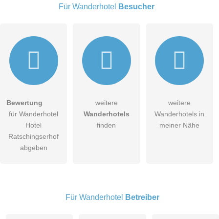
Für Wanderhotel
Besucher
Hiermit akzeptiere ich die
AGB
.
Bewertung
weitere
weitere
für Wanderhotel
Wanderhotels
Wanderhotels in
Die
Datenschutzerklärung
habe ich zur Kenntnis genommen.
Hotel
finden
meiner Nähe
öffentliche Frage stellen
Ratschingserhof
Abbrechen
abgeben
Hinweis:
Bitte beachten Sie, öffentliche Fragen sind
für alle
Besucher sichtbar
.
Klicken Sie hier um eine
individuelle Frage
an den
Wanderhotel-Eintrag zu stellen
.
Für Wanderhotel
Betreiber