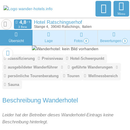
Menu
Hotel Ratschingserhof
Stange 4
39040
Ratschings
Italien
3 Bew.
Übersicht
Lage
Fotos
Bewertungen
0
3
Klassifizierung
Preisniveau
Hotel-Schwerpunkt
ausgebildeter Wanderführer
geführte Wanderungen
persönliche Tourenberatung
Touren
Wellnessbereich
Sauna
Beschreibung Wanderhotel
Leider hat der Betreiber dieses Wanderhotel-Eintrags keine
Beschreibung hinterlegt.