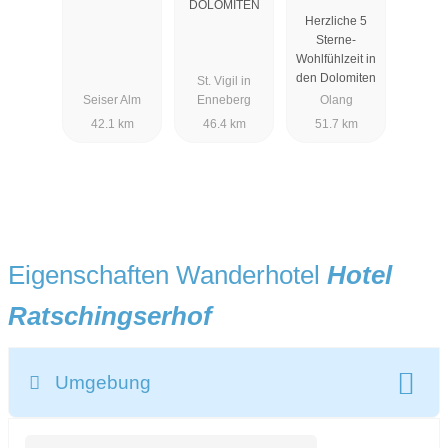
HOTEL .
DOLOMITEN
Herzliche 5
LUXURY .
Sterne-
AYURVEDA
Wohlfühlzeit in
& SPA
den Dolomiten
St. Vigil in
Seiser Alm
Enneberg
Olang
42.1 km
46.4 km
51.7 km
Eigenschaften Wanderhotel
Hotel
Ratschingserhof
Umgebung