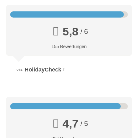
5,8
/ 6
155 Bewertungen
HolidayCheck
via:
4,7
/ 5