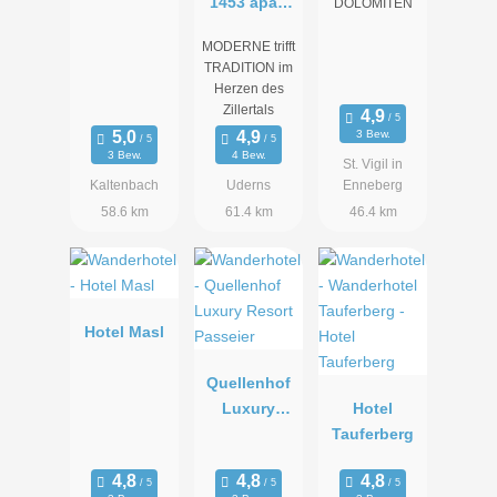
1453 apart
DOLOMITEN
resort
MODERNE trifft
TRADITION im
Herzen des
Zillertals
3 Bew.
3 Bew.
4 Bew.
St. Vigil in
Kaltenbach
Uderns
Enneberg
58.6 km
61.4 km
46.4 km
Hotel Masl
Quellenhof
Luxury
Hotel
Resort
Tauferberg
Passeier