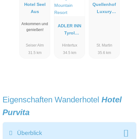
Hotel Seel
Quellenhof
Aus
Luxury
Resort
Ankommen und
ADLER INN
Passeier
genießen!
Tyrol
Mountain
Seiser Alm
Hintertux
St. Martin
Resort
31.5 km
34.5 km
35.6 km
Eigenschaften Wanderhotel
Hotel
Purvita
Überblick