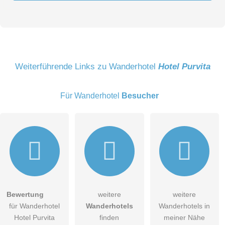
Vorname
Name
Weiterführende Links zu Wanderhotel
Hotel Purvita
Für Wanderhotel
Besucher
E-Mail-Adresse (wird nicht veröffentlicht)
Bewertung
weitere
weitere
Hiermit akzeptiere ich die
AGB
.
für Wanderhotel
Wanderhotels
Wanderhotels in
Hotel Purvita
finden
meiner Nähe
Die
Datenschutzerklärung
habe ich zur Kenntnis genommen.