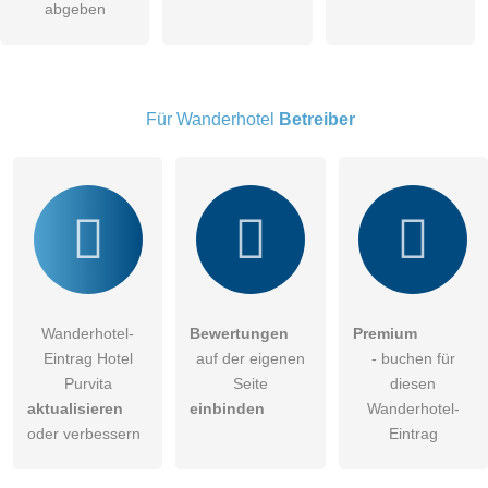
abgeben
öffentliche Frage stellen
Abbrechen
Hinweis:
Bitte beachten Sie, öffentliche Fragen sind
für alle
Besucher sichtbar
.
Für Wanderhotel
Betreiber
Klicken Sie hier um eine
individuelle Frage
an den
Wanderhotel-Eintrag zu stellen
.
Wanderhotel-
Bewertungen
Premium
Eintrag Hotel
auf der eigenen
- buchen für
Purvita
Seite
diesen
aktualisieren
einbinden
Wanderhotel-
oder verbessern
Eintrag