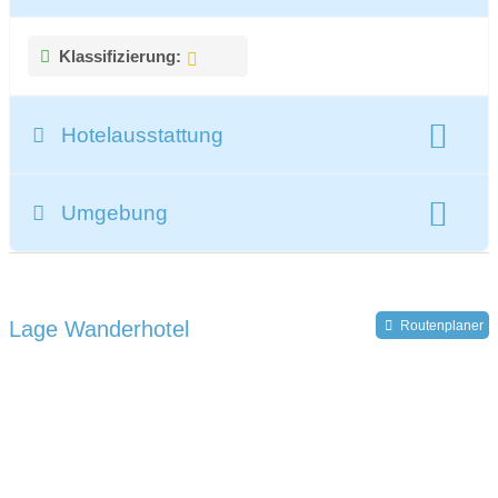
Klassifizierung:
Hotelausstattung
gesamte Zimmeranzahl:
21
Umgebung
Register-Nr.:
IT021074A1ZK455IX2
Lage Wanderhotel
Routenplaner