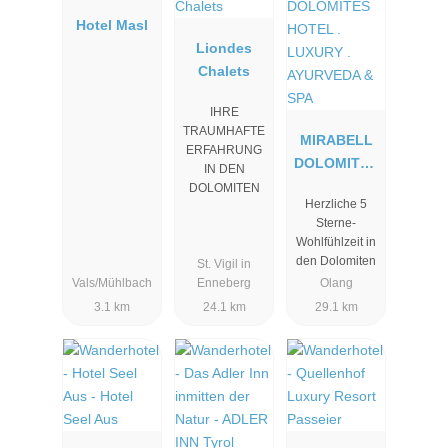
Hotel Masl
Liondes
Chalets
IHRE
TRAUMHAFTE
MIRABELL
ERFAHRUNG
DOLOMITES
IN DEN
HOTEL .
DOLOMITEN
Herzliche 5
LUXURY .
Sterne-
AYURVEDA
Wohlfühlzeit in
& SPA
den Dolomiten
St. Vigil in
Vals/Mühlbach
Enneberg
Olang
3.1 km
24.1 km
29.1 km