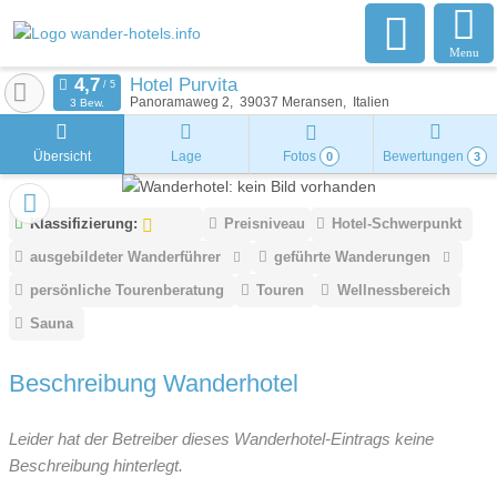
Menu
Hotel Purvita
Panoramaweg 2
39037
Meransen
Italien
3 Bew.
Übersicht
Lage
Fotos
Bewertungen
0
3
Klassifizierung:
Preisniveau
Hotel-Schwerpunkt
ausgebildeter Wanderführer
geführte Wanderungen
persönliche Tourenberatung
Touren
Wellnessbereich
Sauna
Beschreibung Wanderhotel
Leider hat der Betreiber dieses Wanderhotel-Eintrags keine
Beschreibung hinterlegt.