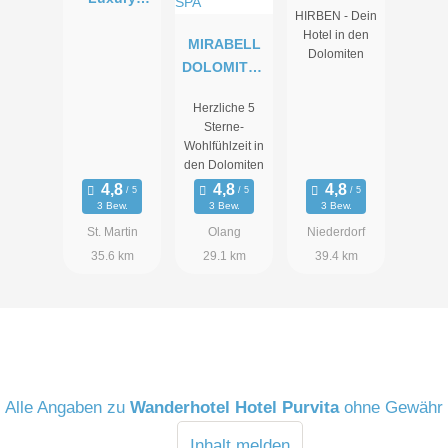
HIRBEN - Dein
Resort
Hotel in den
Passeier
MIRABELL
Dolomiten
DOLOMITES
HOTEL .
Herzliche 5
LUXURY .
Sterne-
AYURVEDA
Wohlfühlzeit in
& SPA
den Dolomiten
3 Bew.
3 Bew.
3 Bew.
St. Martin
Olang
Niederdorf
35.6 km
29.1 km
39.4 km
Alle Angaben zu
Wanderhotel Hotel Purvita
ohne Gewähr
Inhalt melden