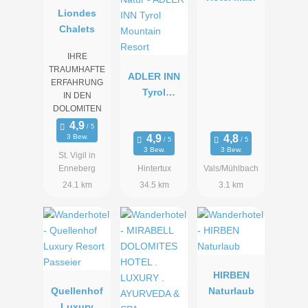
Liondes
Chalets
IHRE
TRAUMHAFTE
ADLER INN
ERFAHRUNG
Tyrol
IN DEN
Mountain
DOLOMITEN
Resort
3 Bew.
3 Bew.
3 Bew.
St. Vigil in
Enneberg
Hintertux
Vals/Mühlbach
24.1 km
34.5 km
3.1 km
HIRBEN
Quellenhof
Naturlaub
Luxury