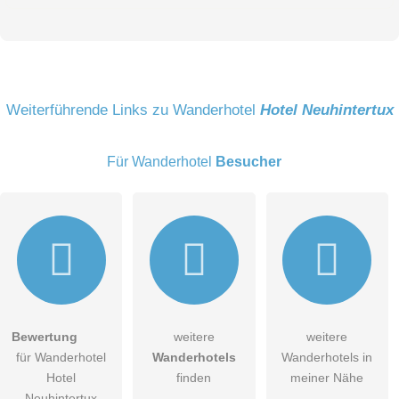
Vorname
Name
Weiterführende Links zu Wanderhotel
Hotel Neuhintertux
Für Wanderhotel
Besucher
E-Mail-Adresse (wird nicht veröffentlicht)
Bewertung
weitere
weitere
Hiermit akzeptiere ich die
AGB
.
für Wanderhotel
Wanderhotels
Wanderhotels in
Hotel
finden
meiner Nähe
Die
Datenschutzerklärung
habe ich zur Kenntnis genommen.
Neuhintertux