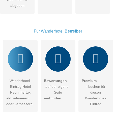
abgeben
öffentliche Frage stellen
Abbrechen
Hinweis:
Bitte beachten Sie, öffentliche Fragen sind
für alle
Besucher sichtbar
.
Klicken Sie hier um eine
individuelle Frage
an den
Für Wanderhotel
Betreiber
Wanderhotel-Eintrag zu stellen
.
Wanderhotel-
Bewertungen
Premium
Eintrag Hotel
auf der eigenen
- buchen für
Neuhintertux
Seite
diesen
aktualisieren
einbinden
Wanderhotel-
oder verbessern
Eintrag