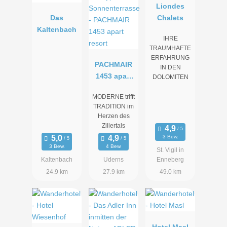
Liondes
Das
Chalets
Kaltenbach
IHRE
TRAUMHAFTE
ERFAHRUNG
PACHMAIR
IN DEN
1453 apart
DOLOMITEN
resort
MODERNE trifft
TRADITION im
Herzen des
Zillertals
3 Bew.
3 Bew.
4 Bew.
St. Vigil in
Kaltenbach
Uderns
Enneberg
24.9 km
27.9 km
49.0 km
Hotel Masl