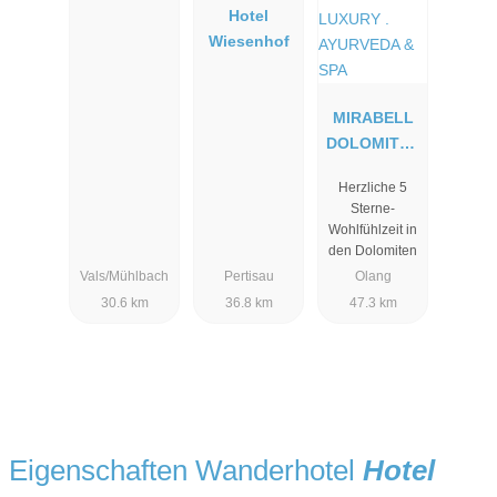
Hotel
Wiesenhof
MIRABELL
DOLOMITES
HOTEL .
Herzliche 5
LUXURY .
Sterne-
AYURVEDA
Wohlfühlzeit in
& SPA
den Dolomiten
Vals/Mühlbach
Pertisau
Olang
30.6 km
36.8 km
47.3 km
Eigenschaften Wanderhotel
Hotel