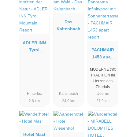
Das
Kaltenbach
ADLER INN
Tyrol
PACHMAIR
Mountain
1453 apart
Resort
resort
MODERNE trifft
TRADITION im
Herzen des
Zillertals
Hintertux
Kaltenbach
Uderns
2.8 km
24.9 km
27.9 km
Hotel Masl