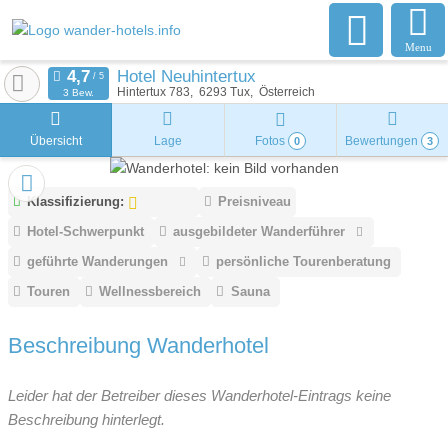
Menu
Hotel Neuhintertux
Hintertux 783
6293
Tux
Österreich
3 Bew.
Übersicht
Lage
Fotos
Bewertungen
0
3
Klassifizierung:
Preisniveau
Hotel-Schwerpunkt
ausgebildeter Wanderführer
geführte Wanderungen
persönliche Tourenberatung
Touren
Wellnessbereich
Sauna
Beschreibung Wanderhotel
Leider hat der Betreiber dieses Wanderhotel-Eintrags keine
Beschreibung hinterlegt.