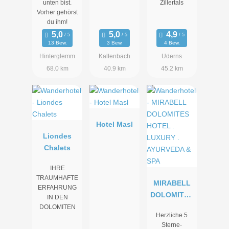
unten bist.
Zillertals
Vorher gehörst
du ihm!
13 Bew.
3 Bew.
4 Bew.
Hinterglemm
Kaltenbach
Uderns
68.0 km
40.9 km
45.2 km
Hotel Masl
Liondes
Chalets
IHRE
TRAUMHAFTE
MIRABELL
ERFAHRUNG
DOLOMITES
IN DEN
HOTEL .
DOLOMITEN
Herzliche 5
LUXURY .
Sterne-