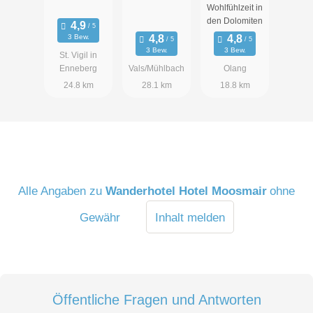
AYURVEDA
Wohlfühlzeit in
& SPA
den Dolomiten
3 Bew.
3 Bew.
3 Bew.
St. Vigil in
Enneberg
Vals/Mühlbach
Olang
24.8 km
28.1 km
18.8 km
Alle Angaben zu
Wanderhotel Hotel Moosmair
ohne
Gewähr
Inhalt melden
Öffentliche Fragen und Antworten