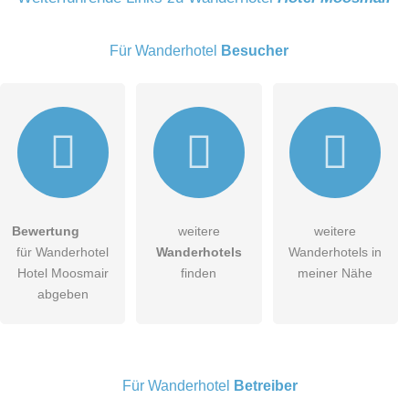
Für Wanderhotel
Besucher
E-Mail-Adresse (wird nicht veröffentlicht)
Bewertung
weitere
weitere
Hiermit akzeptiere ich die
AGB
.
für Wanderhotel
Wanderhotels
Wanderhotels in
Hotel Moosmair
finden
meiner Nähe
Die
Datenschutzerklärung
habe ich zur Kenntnis genommen.
abgeben
öffentliche Frage stellen
Abbrechen
Hinweis:
Bitte beachten Sie, öffentliche Fragen sind
für alle
Besucher sichtbar
.
Für Wanderhotel
Betreiber
Klicken Sie hier um eine
individuelle Frage
an den