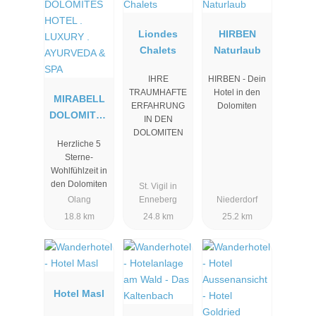
Liondes
HIRBEN
Chalets
Naturlaub
IHRE
HIRBEN - Dein
TRAUMHAFTE
Hotel in den
MIRABELL
ERFAHRUNG
Dolomiten
DOLOMITES
IN DEN
HOTEL .
DOLOMITEN
Herzliche 5
LUXURY .
Sterne-
AYURVEDA
Wohlfühlzeit in
& SPA
den Dolomiten
St. Vigil in
Olang
Enneberg
Niederdorf
18.8 km
24.8 km
25.2 km
Hotel Masl