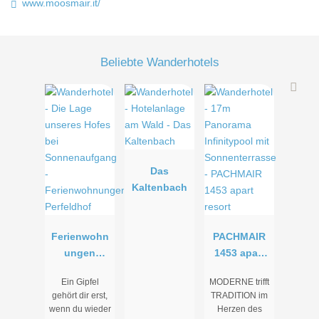
www.moosmair.it/
Beliebte Wanderhotels
Das
Kaltenbach
Ferienwohn
PACHMAIR
ungen
1453 apart
Perfeldhof
resort
Ein Gipfel
MODERNE trifft
gehört dir erst,
TRADITION im
wenn du wieder
Herzen des