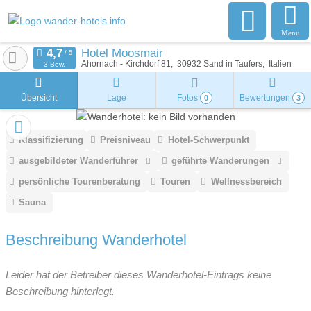
Menu
Hotel Moosmair
Ahornach - Kirchdorf 81
30932
Sand in Taufers
Italien
3 Bew.
Übersicht
Lage
Fotos
Bewertungen
0
3
Klassifizierung
Preisniveau
Hotel-Schwerpunkt
ausgebildeter Wanderführer
geführte Wanderungen
persönliche Tourenberatung
Touren
Wellnessbereich
Sauna
Beschreibung Wanderhotel
Leider hat der Betreiber dieses Wanderhotel-Eintrags keine
Beschreibung hinterlegt.