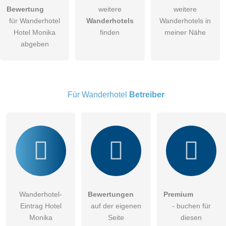
Bewertung
weitere
weitere
Hiermit akzeptiere ich die
AGB
.
für Wanderhotel
Wanderhotels
Wanderhotels in
Hotel Monika
finden
meiner Nähe
Die
Datenschutzerklärung
habe ich zur Kenntnis genommen.
abgeben
öffentliche Frage stellen
Abbrechen
Hinweis:
Bitte beachten Sie, öffentliche Fragen sind
für alle
Besucher sichtbar
.
Für Wanderhotel
Betreiber
Klicken Sie hier um eine
individuelle Frage
an den
Wanderhotel-Eintrag zu stellen
.
Wanderhotel-
Bewertungen
Premium
Eintrag Hotel
auf der eigenen
- buchen für
Monika
Seite
diesen