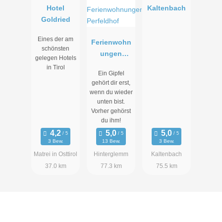
Hotel
Kaltenbach
Goldried
Eines der am
Ferienwohn
schönsten
ungen
gelegen Hotels
Perfeldhof
in Tirol
Ein Gipfel
gehört dir erst,
wenn du wieder
unten bist.
Vorher gehörst
du ihm!
3 Bew.
13 Bew.
3 Bew.
Matrei in Osttirol
Hinterglemm
Kaltenbach
37.0 km
77.3 km
75.5 km