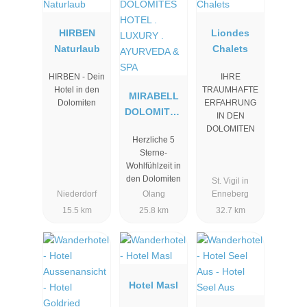
HIRBEN
Liondes
Naturlaub
Chalets
HIRBEN - Dein
IHRE
Hotel in den
TRAUMHAFTE
MIRABELL
Dolomiten
ERFAHRUNG
DOLOMITES
IN DEN
HOTEL .
DOLOMITEN
Herzliche 5
LUXURY .
Sterne-
AYURVEDA
Wohlfühlzeit in
& SPA
den Dolomiten
St. Vigil in
Niederdorf
Olang
Enneberg
15.5 km
25.8 km
32.7 km
Hotel Masl