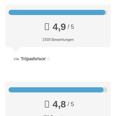
4,9
/ 5
1939 Bewertungen
Tripadvisor
via:
4,8
/ 5