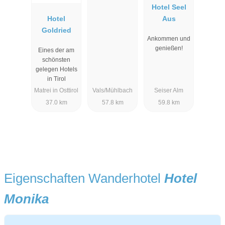
Hotel Seel
Hotel
Aus
Goldried
Ankommen und
genießen!
Eines der am
schönsten
gelegen Hotels
in Tirol
Matrei in Osttirol
Vals/Mühlbach
Seiser Alm
37.0 km
57.8 km
59.8 km
Eigenschaften Wanderhotel
Hotel
Monika