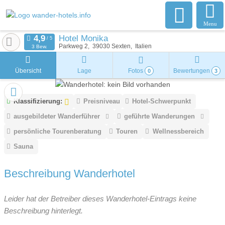
Menu
Hotel Monika
Parkweg 2
39030
Sexten
Italien
3 Bew.
Übersicht
Lage
Fotos
Bewertungen
0
3
Klassifizierung:
Preisniveau
Hotel-Schwerpunkt
ausgebildeter Wanderführer
geführte Wanderungen
persönliche Tourenberatung
Touren
Wellnessbereich
Sauna
Beschreibung Wanderhotel
Leider hat der Betreiber dieses Wanderhotel-Eintrags keine
Beschreibung hinterlegt.