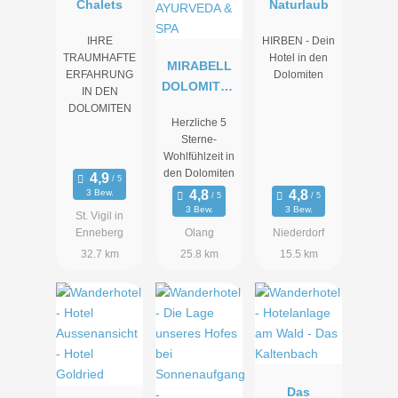
Chalets
Naturlaub
IHRE
HIRBEN - Dein
TRAUMHAFTE
Hotel in den
MIRABELL
ERFAHRUNG
Dolomiten
DOLOMITES
IN DEN
HOTEL .
DOLOMITEN
Herzliche 5
LUXURY .
Sterne-
AYURVEDA
Wohlfühlzeit in
& SPA
den Dolomiten
3 Bew.
3 Bew.
3 Bew.
St. Vigil in
Enneberg
Olang
Niederdorf
32.7 km
25.8 km
15.5 km
Das