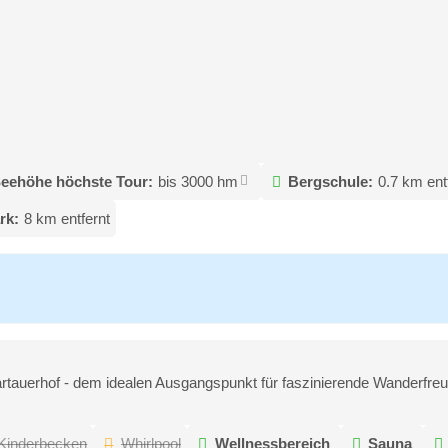
eehöhe höchste Tour:
bis 3000 hm
Bergschule:
0.7 km ent
rk:
8 km entfernt
ckartauerhof - dem idealen Ausgangspunkt für faszinierende Wanderfre
Kinderbecken
Whirlpool
Wellnessbereich
Sauna