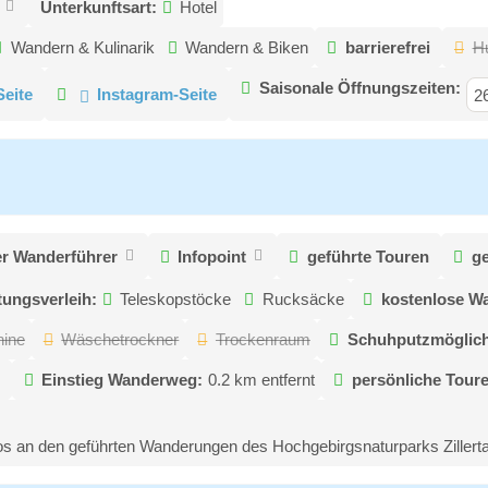
Unterkunftsart:
Hotel
Wandern & Kulinarik
Wandern & Biken
barrierefrei
H
Saisonale Öffnungszeiten:
eite
Instagram-Seite
2
er Wanderführer
Infopoint
geführte Touren
g
ungsverleih:
Teleskopstöcke
Rucksäcke
kostenlose W
ine
Wäschetrockner
Trockenraum
Schuhputzmöglich
Einstieg Wanderweg:
0.2 km entfernt
persönliche Tour
an den geführten Wanderungen des Hochgebirgsnaturparks Zillertale