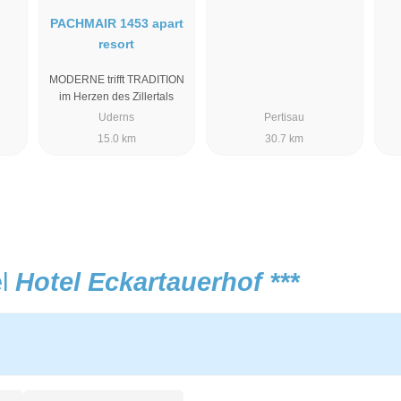
PACHMAIR 1453 apart
resort
MODERNE trifft TRADITION
im Herzen des Zillertals
Uderns
Pertisau
15.0 km
30.7 km
el
Hotel Eckartauerhof ***