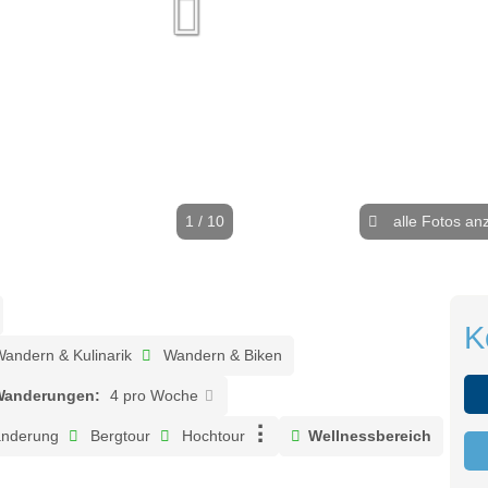
1 / 10
alle Fotos an
K
andern & Kulinarik
Wandern & Biken
Wanderungen:
4 pro Woche
nderung
Bergtour
Hochtour
Wellnessbereich