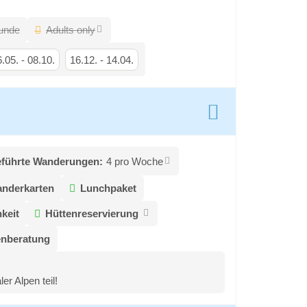
unde
Adults only
6.05.
-
08.10.
16.12.
-
14.04.
eführte Wanderungen:
4 pro Woche
anderkarten
Lunchpaket
keit
Hüttenreservierung
enberatung
r Alpen teil!