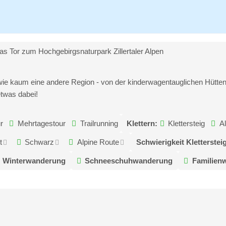
as Tor zum Hochgebirgsnaturpark Zillertaler Alpen
 wie kaum eine andere Region - von der kinderwagentauglichen Hütten
etwas dabei!
r
Mehrtagestour
Trailrunning
Klettern:
Klettersteig
Al
t
Schwarz
Alpine Route
Schwierigkeit Klettersteig
Winterwanderung
Schneeschuhwanderung
Familien