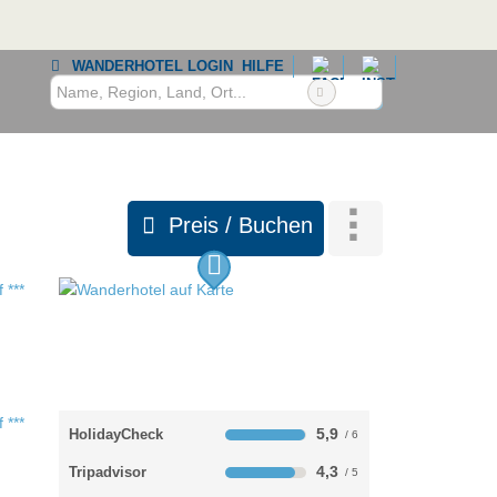
WANDERHOTEL LOGIN
HILFE
Preis / Buchen
5,9
HolidayCheck
4,3
Tripadvisor