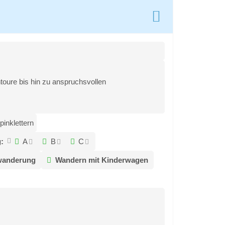
toure bis hin zu anspruchsvollen
pinklettern
:
A
B
C
wanderung
Wandern mit Kinderwagen