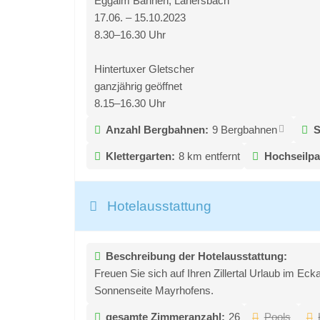
Eggalm Bahnen, Lanersbach
17.06. – 15.10.2023
8.30–16.30 Uhr
Hintertuxer Gletscher
ganzjährig geöffnet
8.15–16.30 Uhr
Anzahl Bergbahnen:
9 Bergbahnen
S
Klettergarten:
8 km entfernt
Hochseilpa
Hotelausstattung
Beschreibung der Hotelausstattung:
Freuen Sie sich auf Ihren Zillertal Urlaub im E
Sonnenseite Mayrhofens.
gesamte Zimmeranzahl:
26
Pools