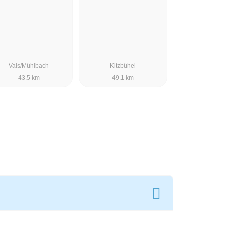
Vals/Mühlbach
Kitzbühel
43.5 km
49.1 km