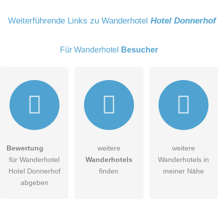
Name
Weiterführende Links zu Wanderhotel
Hotel Donnerhof
Für Wanderhotel
Besucher
E-Mail-Adresse (wird nicht veröffentlicht)
Bewertung
weitere
weitere
Hiermit akzeptiere ich die
AGB
.
für Wanderhotel
Wanderhotels
Wanderhotels in
Hotel Donnerhof
finden
meiner Nähe
Die
Datenschutzerklärung
habe ich zur Kenntnis genommen.
abgeben
öffentliche Frage stellen
Abbrechen
Hinweis:
Bitte beachten Sie, öffentliche Fragen sind
für alle