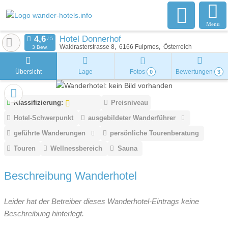
Menu
Hotel Donnerhof
Waldrasterstrasse 8
6166
Fulpmes
Österreich
3 Bew.
Übersicht
Lage
Fotos
Bewertungen
0
3
Klassifizierung:
Preisniveau
Hotel-Schwerpunkt
ausgebildeter Wanderführer
geführte Wanderungen
persönliche Tourenberatung
Touren
Wellnessbereich
Sauna
Beschreibung Wanderhotel
Leider hat der Betreiber dieses Wanderhotel-Eintrags keine
Beschreibung hinterlegt.