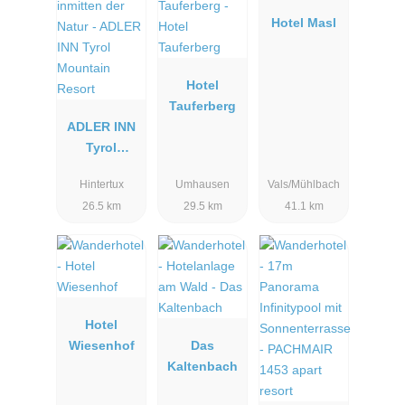
Hotel Masl
Hotel
Tauferberg
ADLER INN
Tyrol
Mountain
Hintertux
Umhausen
Vals/Mühlbach
Resort
26.5 km
29.5 km
41.1 km
Hotel
Wiesenhof
Das
Kaltenbach