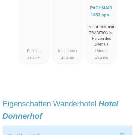
PACHMAIR
1453 apart
resort
MODERNE trifft
TRADITION im
Herzen des
Zillertals
Pertisau
Kaltenbach
Uderns
41.4 km
42.4 km
43.4 km
Eigenschaften Wanderhotel
Hotel
Donnerhof