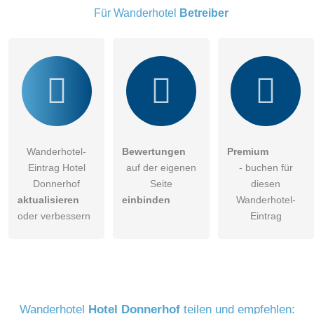
Besucher sichtbar
.
Für Wanderhotel
Betreiber
Klicken Sie hier um eine
individuelle Frage
an den
Wanderhotel-Eintrag zu stellen
.
Wanderhotel-
Bewertungen
Premium
Eintrag Hotel
auf der eigenen
- buchen für
Donnerhof
Seite
diesen
aktualisieren
einbinden
Wanderhotel-
oder verbessern
Eintrag
Wanderhotel
Hotel Donnerhof
teilen und empfehlen: