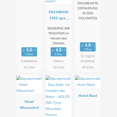
TRAUMHAFTE
ERFAHRUNG
PACHMAIR
IN DEN
1453 apart
DOLOMITEN
resort
MODERNE trifft
TRADITION im
Herzen des
Zillertals
3 Bew.
3 Bew.
4 Bew.
St. Vigil in
Kaltenbach
Uderns
Enneberg
42.4 km
43.4 km
66.6 km
Hotel Masl
Hotel
Wiesenhof