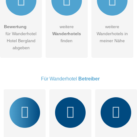
Bewertung
weitere
weitere
Hiermit akzeptiere ich die
AGB
.
für Wanderhotel
Wanderhotels
Wanderhotels in
Hotel Bergland
finden
meiner Nähe
Die
Datenschutzerklärung
habe ich zur Kenntnis genommen.
abgeben
öffentliche Frage stellen
Abbrechen
Hinweis:
Bitte beachten Sie, öffentliche Fragen sind
für alle
Besucher sichtbar
.
Für Wanderhotel
Betreiber
Klicken Sie hier um eine
individuelle Frage
an den
Wanderhotel-Eintrag zu stellen
.