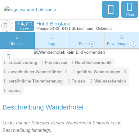
Menu
Hotel Bergland
Plangeroß 43
6481
St. Leonhard
Österreich
3 Bew.
Übersicht
Lage
Fotos
Bewertungen
0
3
Klassifizierung
Preisniveau
Hotel-Schwerpunkt
ausgebildeter Wanderführer
geführte Wanderungen
persönliche Tourenberatung
Touren
Wellnessbereich
Sauna
Beschreibung Wanderhotel
Leider hat der Betreiber dieses Wanderhotel-Eintrags keine
Beschreibung hinterlegt.