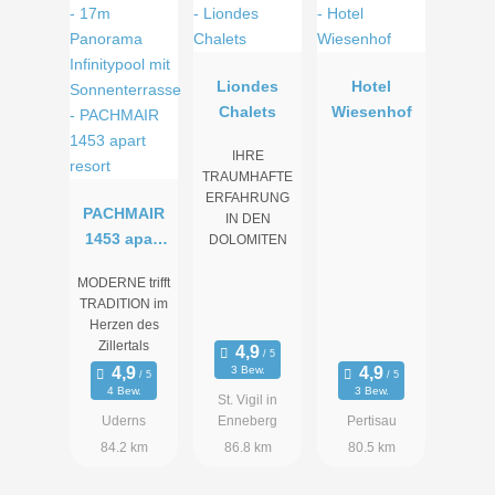
Liondes
Hotel
Chalets
Wiesenhof
IHRE
TRAUMHAFTE
ERFAHRUNG
PACHMAIR
IN DEN
1453 apart
DOLOMITEN
resort
MODERNE trifft
TRADITION im
Herzen des
Zillertals
3 Bew.
4 Bew.
3 Bew.
St. Vigil in
Uderns
Enneberg
Pertisau
84.2 km
86.8 km
80.5 km