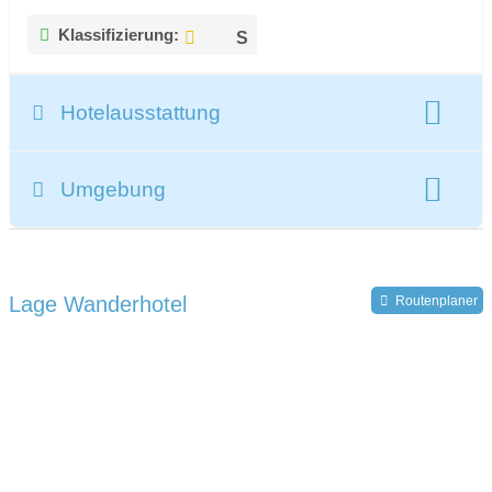
Klassifizierung:
Hotelausstattung
gesamte Zimmeranzahl:
30
Umgebung
Register-Nr.:
IT021010A13JN66NJR
Lage Wanderhotel
Routenplaner