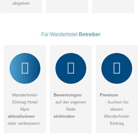
abgeben
öffentliche Frage stellen
Abbrechen
Hinweis:
Bitte beachten Sie, öffentliche Fragen sind
für alle
Besucher sichtbar
.
Für Wanderhotel
Betreiber
Klicken Sie hier um eine
individuelle Frage
an den
Wanderhotel-Eintrag zu stellen
.
Wanderhotel-
Bewertungen
Premium
Eintrag Hotel
auf der eigenen
- buchen für
Alpin
Seite
diesen
aktualisieren
einbinden
Wanderhotel-
oder verbessern
Eintrag