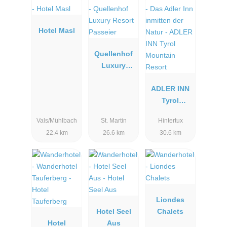
Hotel Masl
Quellenhof
Luxury
Resort
Passeier
ADLER INN
Tyrol
Mountain
Vals/Mühlbach
St. Martin
Hintertux
Resort
22.4 km
26.6 km
30.6 km
Liondes
Hotel Seel
Chalets
Hotel
Aus