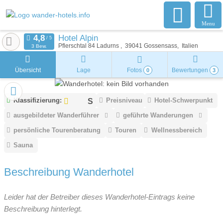
Menu
Hotel Alpin
Pflerschtal 84 Ladurns
39041
Gossensass
Italien
3 Bew.
Übersicht
Lage
Fotos
Bewertungen
0
3
Klassifizierung:
Preisniveau
Hotel-Schwerpunkt
ausgebildeter Wanderführer
geführte Wanderungen
persönliche Tourenberatung
Touren
Wellnessbereich
Sauna
Beschreibung Wanderhotel
Leider hat der Betreiber dieses Wanderhotel-Eintrags keine
Beschreibung hinterlegt.