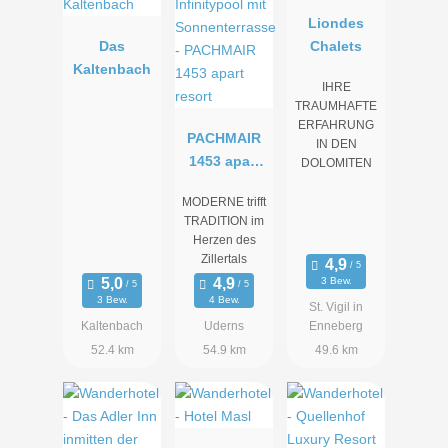
Liondes
Das
Chalets
Kaltenbach
IHRE
TRAUMHAFTE
ERFAHRUNG
PACHMAIR
IN DEN
1453 apart
DOLOMITEN
resort
MODERNE trifft
TRADITION im
Herzen des
Zillertals
3 Bew.
3 Bew.
4 Bew.
St. Vigil in
Kaltenbach
Uderns
Enneberg
52.4 km
54.9 km
49.6 km