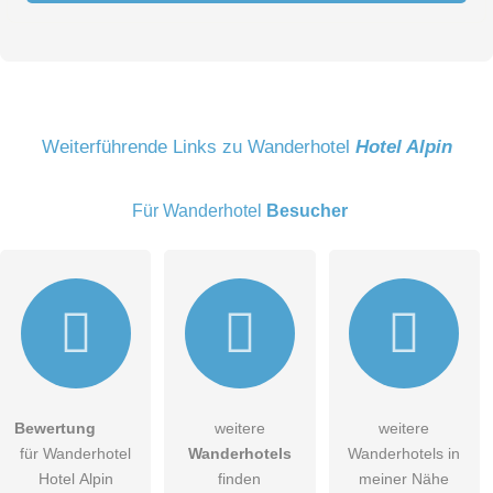
Vorname
Name
Weiterführende Links zu Wanderhotel
Hotel Alpin
Für Wanderhotel
Besucher
E-Mail-Adresse (wird nicht veröffentlicht)
Bewertung
weitere
weitere
Hiermit akzeptiere ich die
AGB
.
für Wanderhotel
Wanderhotels
Wanderhotels in
Hotel Alpin
finden
meiner Nähe
Die
Datenschutzerklärung
habe ich zur Kenntnis genommen.