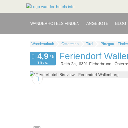
WANDERHOTELS FINDEN
ANGEBOTE
BLOG
Wanderurlaub
Österreich
Tirol
Pinzgau
Tirole
Feriendorf Wall
3 Bew.
Reith 2a
6391
Fieberbrunn
Österre