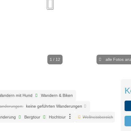
1 / 12
alle Fotos an
K
andern mit Hund
Wandern & Biken
Wanderungen:
keine geführten Wanderungen
nderung
Bergtour
Hochtour
Wellnessbereich