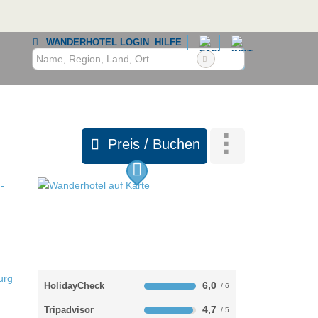
WANDERHOTEL LOGIN
HILFE
Preis / Buchen
6,0
HolidayCheck
4,7
Tripadvisor