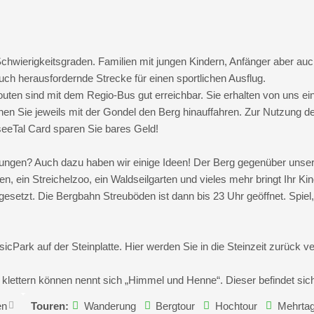
chwierigkeitsgraden. Familien mit jungen Kindern, Anfänger aber auc
ch herausfordernde Strecke für einen sportlichen Ausflug.
outen sind mit dem Regio-Bus gut erreichbar. Sie erhalten von uns ein
n Sie jeweils mit der Gondel den Berg hinauffahren. Zur Nutzung de
rseeTal Card sparen Sie bares Geld!
rungen? Auch dazu haben wir einige Ideen! Der Berg gegenüber unser
en, ein Streichelzoo, ein Waldseilgarten und vieles mehr bringt Ihr 
gesetzt. Die Bergbahn Streuböden ist dann bis 23 Uhr geöffnet. Spie
cPark auf der Steinplatte. Hier werden Sie in die Steinzeit zurück ve
er klettern können nennt sich „Himmel und Henne“. Dieser befindet si
en
Touren:
Wanderung
Bergtour
Hochtour
Mehrtag