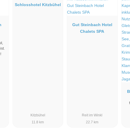
Schlosshotel Kitzbühel
n
Gut Steinbach Hotel
Chalets SPA
t,
st.
!
B
Kitzbühel
Reit im Winkl
11.8 km
22.7 km