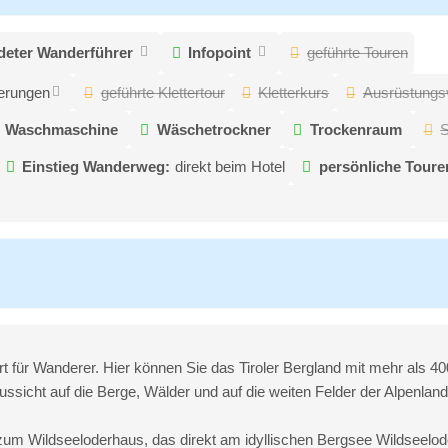
deter Wanderführer
Infopoint
geführte Touren
erungen
geführte Klettertour
Kletterkurs
Ausrüstungsv
Waschmaschine
Wäschetrockner
Trockenraum
S
Einstieg Wanderweg:
direkt beim Hotel
persönliche Tour
ort für Wanderer. Hier können Sie das Tiroler Bergland mit mehr als 
icht auf die Berge, Wälder und auf die weiten Felder der Alpenland
m Wildseeloderhaus, das direkt am idyllischen Bergsee Wildseeloder