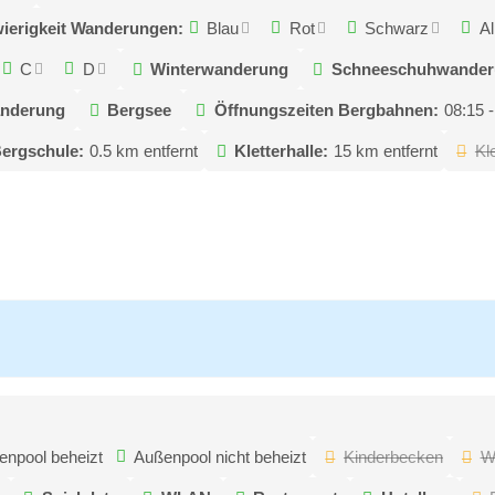
ierigkeit Wanderungen:
Blau
Rot
Schwarz
Al
C
D
Winterwanderung
Schneeschuhwander
nderung
Bergsee
Öffnungszeiten Bergbahnen:
08:15 -
ergschule:
0.5 km entfernt
Kletterhalle:
15 km entfernt
Kl
enpool beheizt
Außenpool nicht beheizt
Kinderbecken
Wh