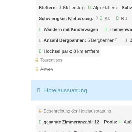
Klettern:
Klettersteig
Alpinklettern
Schw
Schwierigkeit Klettersteig:
A
B
Wandern mit Kinderwagen
Themenwa
Anzahl Bergbahnen:
5 Bergbahnen
B
Hochseilpark:
3 km entfernt
Tourentipps
Almen
Hotelausstattung
Beschreibung der Hotelausstattung
gesamte Zimmeranzahl:
12
Pools:
Auß