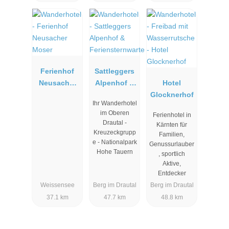
Ferienhof
Sattleggers
Neusacher
Alpenhof &
Hotel
Moser
Ferienstern
Glocknerhof
Ihr Wanderhotel
warte
im Oberen
Ferienhotel in
Drautal -
Kärnten für
Kreuzeckgrupp
Familien,
e - Nationalpark
Genussurlauber
Hohe Tauern
, sportlich
Aktive,
Entdecker
Weissensee
Berg im Drautal
Berg im Drautal
37.1 km
47.7 km
48.8 km