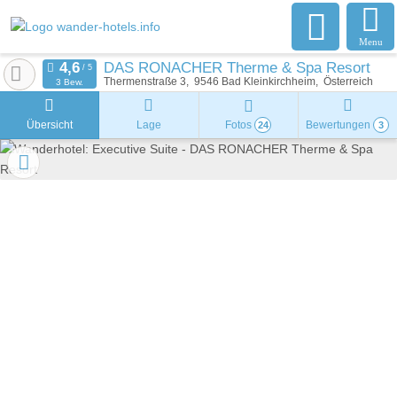
Menu
DAS RONACHER Therme & Spa Resort
Thermenstraße 3
9546
Bad Kleinkirchheim
Österreich
3 Bew.
Übersicht
Lage
Fotos
Bewertungen
24
3