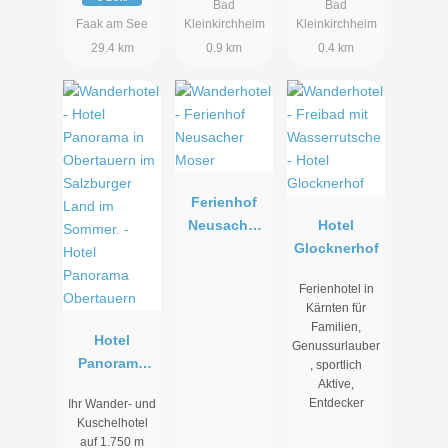
Bad
Bad
Faak am See
Kleinkirchheim
Kleinkirchheim
29.4 km
0.9 km
0.4 km
Ferienhof
Neusacher
Hotel
Moser
Glocknerhof
Ferienhotel in
Kärnten für
Familien,
Hotel
Genussurlauber
Panorama
, sportlich
Aktive,
Obertauern
Entdecker
Ihr Wander- und
Kuschelhotel
auf 1.750 m