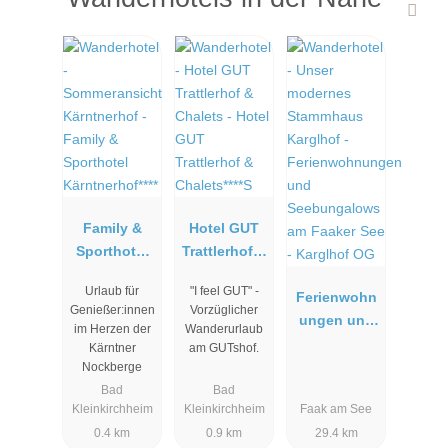
Family &
Hotel GUT
Sporthotel
Trattlerhof &
Kärntnerhof*
Chalets****S
Urlaub für
"I feel GUT" -
***
Ferienwohn
Genießer:innen
Vorzüglicher
ungen und
im Herzen der
Wanderurlaub
Seebungalo
Kärntner
am GUTshof.
ws am
Nockberge
Faaker See -
Bad
Bad
Kleinkirchheim
Kleinkirchheim
Faak am See
Karglhof OG
0.4 km
0.9 km
29.4 km