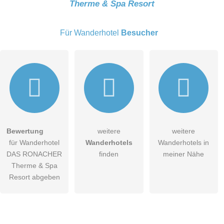
Therme & Spa Resort
E-Mail-Adresse (wird nicht veröffentlicht)
Für Wanderhotel
Besucher
Hiermit akzeptiere ich die
AGB
.
Bewertung
weitere
weitere
für Wanderhotel
Wanderhotels
Wanderhotels in
Die
Datenschutzerklärung
habe ich zur Kenntnis genommen.
DAS RONACHER
finden
meiner Nähe
öffentliche Frage stellen
Therme & Spa
Abbrechen
Resort abgeben
Hinweis:
Bitte beachten Sie, öffentliche Fragen sind
für alle
Besucher sichtbar
.
Klicken Sie hier um eine
individuelle Frage
an den