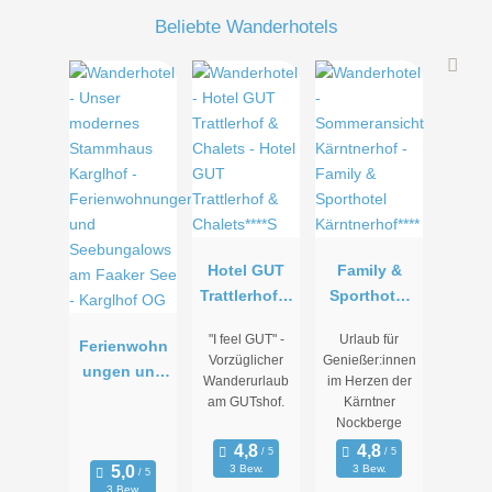
Beliebte Wanderhotels
Hotel GUT
Family &
Trattlerhof &
Sporthotel
Chalets****S
Kärntnerhof*
"I feel GUT" -
Urlaub für
Ferienwohn
***
Vorzüglicher
Genießer:innen
ungen und
Wanderurlaub
im Herzen der
Seebungalo
am GUTshof.
Kärntner
ws am
Nockberge
Faaker See -
3 Bew.
3 Bew.
Karglhof OG
3 Bew.