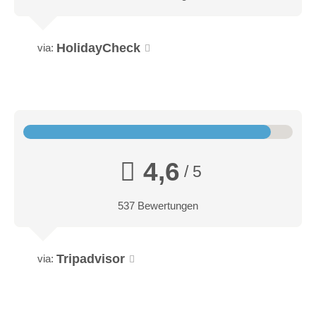
HolidayCheck
via:
4,6
/ 5
537 Bewertungen
Tripadvisor
via: