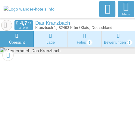
Menu
Das Kranzbach
Kranzbach 1
82493
Krün / Klais
Deutschland
3 Bew.
Übersicht
Lage
Fotos
Bewertungen
6
3