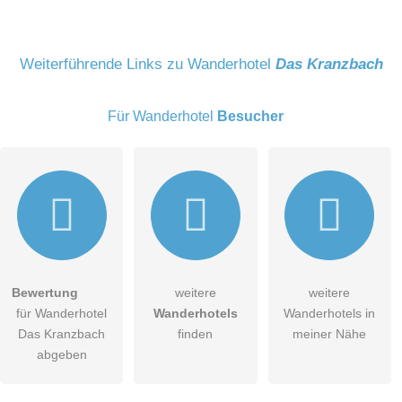
Name
Weiterführende Links zu Wanderhotel
Das Kranzbach
Für Wanderhotel
Besucher
E-Mail-Adresse (wird nicht veröffentlicht)
Bewertung
weitere
weitere
Hiermit akzeptiere ich die
AGB
.
für Wanderhotel
Wanderhotels
Wanderhotels in
Das Kranzbach
finden
meiner Nähe
Die
Datenschutzerklärung
habe ich zur Kenntnis genommen.
abgeben
öffentliche Frage stellen
Abbrechen