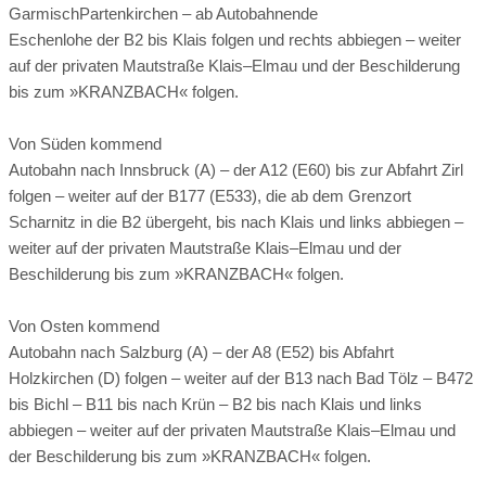
GarmischPartenkirchen – ab Autobahnende
Eschenlohe der B2 bis Klais folgen und rechts abbiegen – weiter
auf der privaten Mautstraße Klais–Elmau und der Beschilderung
bis zum »KRANZBACH« folgen.
Von Süden kommend
Doppelzimmer Gartenflügel
Autobahn nach Innsbruck (A) – der A12 (E60) bis zur Abfahrt Zirl
folgen – weiter auf der B177 (E533), die ab dem Grenzort
Lärchentäfelung und Böden aus Eichendielen, großzügiges
Scharnitz in die B2 übergeht, bis nach Klais und links abbiegen –
Badezimmer mit Glasfront zum Zimmer, raumhohe
weiter auf der privaten Mautstraße Klais–Elmau und der
Panorama-Fenster zur Natur. Balkon oder Terrasse nach
Beschilderung bis zum »KRANZBACH« folgen.
Süden.
Von Osten kommend
Autobahn nach Salzburg (A) – der A8 (E52) bis Abfahrt
Holzkirchen (D) folgen – weiter auf der B13 nach Bad Tölz – B472
bis Bichl – B11 bis nach Krün – B2 bis nach Klais und links
abbiegen – weiter auf der privaten Mautstraße Klais–Elmau und
der Beschilderung bis zum »KRANZBACH« folgen.