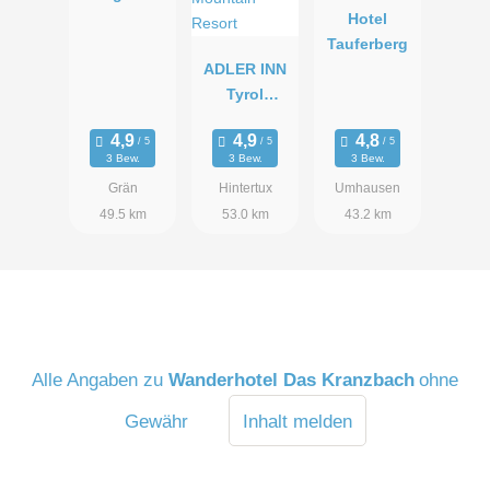
Hotel
Tauferberg
ADLER INN
Tyrol
Mountain
Resort
3 Bew.
3 Bew.
3 Bew.
Grän
Hintertux
Umhausen
49.5 km
53.0 km
43.2 km
Alle Angaben zu
Wanderhotel Das Kranzbach
ohne
Gewähr
Inhalt melden