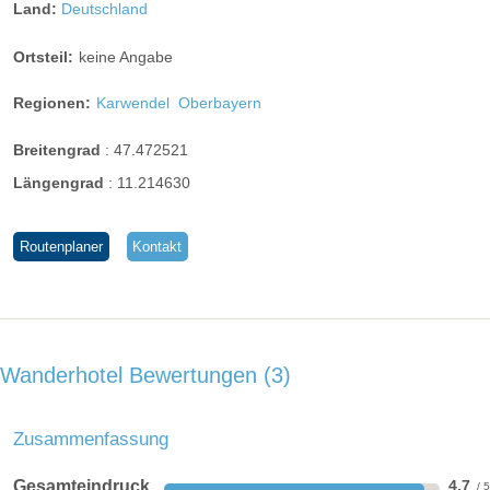
Land:
Deutschland
Ortsteil:
keine Angabe
Regionen:
Karwendel
Oberbayern
Breitengrad
:
47.472521
Längengrad
:
11.214630
Routenplaner
Kontakt
Baumhaus
Es gibt wohl nur wenige Momente, bei denen Körper und
Wanderhotel Bewertungen
3
Seele so leicht in Einklang zu bringen sind wie bei einem
herrlichen Essen.
Zusammenfassung
Unser Küchenchef Michael Eigl und sein Team kreieren
Menüs aus frischen Produkten und Erzeugnissen der Region
Gesamteindruck
4,7