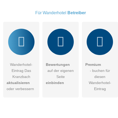
Hinweis:
Bitte beachten Sie, öffentliche Fragen sind
für alle
Besucher sichtbar
.
Für Wanderhotel
Betreiber
Klicken Sie hier um eine
individuelle Frage
an den
Wanderhotel-Eintrag zu stellen
.
Wanderhotel-
Bewertungen
Premium
Eintrag Das
auf der eigenen
- buchen für
Kranzbach
Seite
diesen
aktualisieren
einbinden
Wanderhotel-
oder verbessern
Eintrag