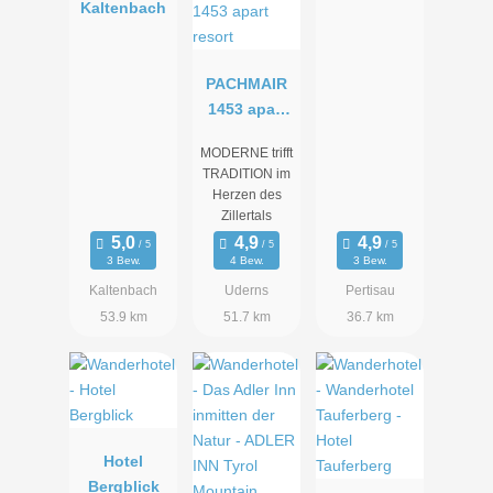
Kaltenbach
PACHMAIR
1453 apart
resort
MODERNE trifft
TRADITION im
Herzen des
Zillertals
3 Bew.
4 Bew.
3 Bew.
Kaltenbach
Uderns
Pertisau
53.9 km
51.7 km
36.7 km
Hotel
Bergblick