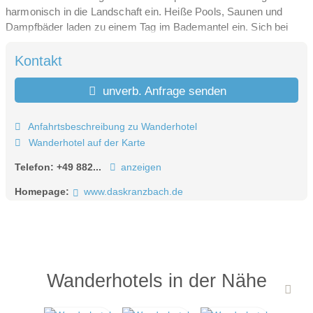
harmonisch in die Landschaft ein. Heiße Pools, Saunen und
Dampfbäder laden zu einem Tag im Bademantel ein. Sich bei
Massagen und kosmetischen Behandlungen verwöhnen lassen.
Dazu eine feine, frische Küche mit regionalen Qualitätsprodukten
Kontakt
und erlesenen Weinen.
unverb. Anfrage senden
Anfahrtsbeschreibung zu Wanderhotel
Wanderhotel auf der Karte
Telefon:
+49 882...
anzeigen
Homepage:
www.daskranzbach.de
Wanderhotels in der Nähe