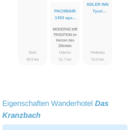
ADLER INN
PACHMAIR
Tyrol
1453 apart
Mountain
resort
Resort
MODERNE trifft
TRADITION im
Herzen des
Zillertals
Grän
Uderns
Hintertux
49.5 km
51.7 km
53.0 km
Eigenschaften Wanderhotel
Das
Kranzbach