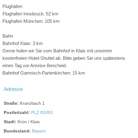
Flughäfen
Flughafen Innsbruck: 52 km
Flughafen München: 105 km
Bahn
Bahnhof Klais: 3 km
Gerne holen wir Sie vom Bahnhof in Klais mit unserem
kostenfreien Hotel-Shuttel ab. Bitte geben Sie uns spätestens
einen Tag vor Anreise Bescheid.
Doppelzimmer Mary Portman House
Bahnhof Garmisch-Partenkirchen: 15 km
Sie schlafen in einem renovierten englischen Country House
Adresse
– von jedem Plüsch befreit. Zum Beispiel mit Chaise longue
von Poltrona Frau. Alle Zimmer mit Holzboden aus Eiche.
Straße:
Kranzbach 1
Postleitzahl:
PLZ 82493
Stadt:
Krün / Klais
Bundesland:
Bayern