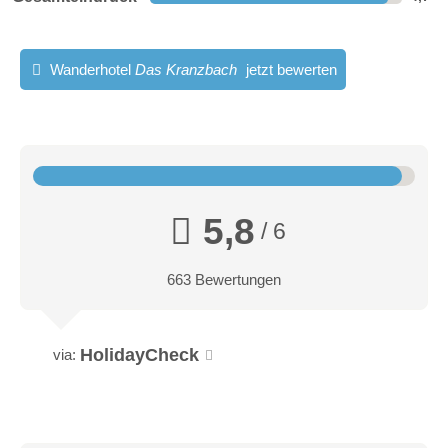
- raffiniert vollendet mit Kräutern aus eigenem Garten. Unser
umfangreiches Weinangebot rundet den Genuss ab.
Wanderhotel
Das Kranzbach
jetzt bewerten
5,8
/ 6
663 Bewertungen
HolidayCheck
via: