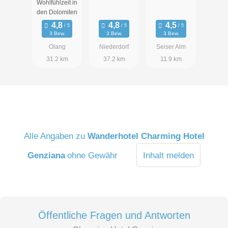
Wohlfühlzeit in
& SPA
den Dolomiten
3 Bew.
3 Bew.
3 Bew.
Olang
Niederdorf
Seiser Alm
31.2 km
37.2 km
11.9 km
Alle Angaben zu
Wanderhotel Charming Hotel
Genziana
ohne Gewähr
Inhalt melden
Öffentliche Fragen und Antworten