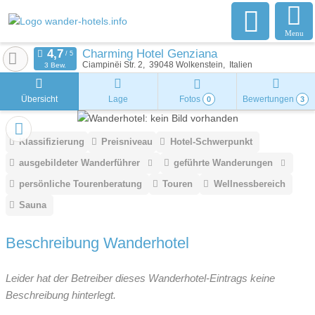
Menu
Charming Hotel Genziana
Ciampinëi Str. 2
39048
Wolkenstein
Italien
3 Bew.
Übersicht
Lage
Fotos
Bewertungen
0
3
Klassifizierung
Preisniveau
Hotel-Schwerpunkt
ausgebildeter Wanderführer
geführte Wanderungen
persönliche Tourenberatung
Touren
Wellnessbereich
Sauna
Beschreibung Wanderhotel
Leider hat der Betreiber dieses Wanderhotel-Eintrags keine
Beschreibung hinterlegt.