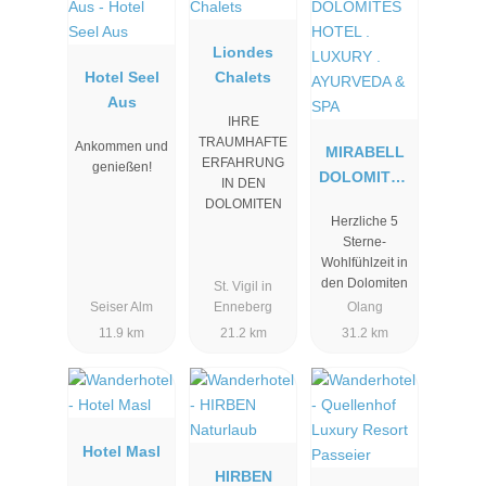
Liondes
Hotel Seel
Chalets
Aus
IHRE
TRAUMHAFTE
Ankommen und
MIRABELL
ERFAHRUNG
genießen!
DOLOMITES
IN DEN
HOTEL .
DOLOMITEN
Herzliche 5
LUXURY .
Sterne-
AYURVEDA
Wohlfühlzeit in
& SPA
den Dolomiten
St. Vigil in
Seiser Alm
Enneberg
Olang
11.9 km
21.2 km
31.2 km
Hotel Masl
HIRBEN