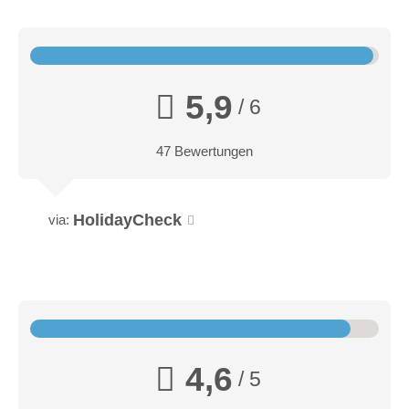
5,9
/ 6
47 Bewertungen
HolidayCheck
via:
4,6
/ 5