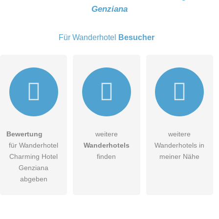
Genziana
E-Mail-Adresse (wird nicht veröffentlicht)
Für Wanderhotel
Besucher
Hiermit akzeptiere ich die
AGB
.
Bewertung
weitere
weitere
für Wanderhotel
Wanderhotels
Wanderhotels in
Die
Datenschutzerklärung
habe ich zur Kenntnis genommen.
Charming Hotel
finden
meiner Nähe
öffentliche Frage stellen
Genziana
Abbrechen
abgeben
Hinweis:
Bitte beachten Sie, öffentliche Fragen sind
für alle
Besucher sichtbar
.
Klicken Sie hier um eine
individuelle Frage
an den