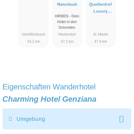
Naturlaub
Quellenhof
Luxury
HIRBEN - Dein
Resort
Hotel in den
Passeier
Dolomiten
Vals/Mühlbach
Niederdorf
St. Martin
33.2 km
37.2 km
47.8 km
Eigenschaften Wanderhotel
Charming Hotel Genziana
Umgebung