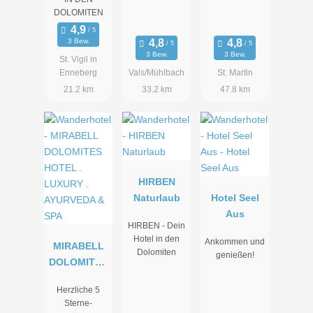
DOLOMITEN
3 Bew.
3 Bew.
3 Bew.
St. Vigil in
Enneberg
Vals/Mühlbach
St. Martin
21.2 km
33.2 km
47.8 km
HIRBEN
Naturlaub
Hotel Seel
Aus
HIRBEN - Dein
Hotel in den
Ankommen und
MIRABELL
Dolomiten
genießen!
DOLOMITES
HOTEL .
Herzliche 5
LUXURY .
Sterne-
AYURVEDA