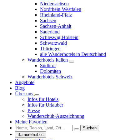
Niedersachsen
Nordrhein-Westfalen
Rheinland-Pfalz
Sachsen
Sachsen-Anhalt
Sauerland
Schleswig-Holstein
Schwarzwald
Thüringen
alle Wanderhotels in Deutschland
Wanderhotels Italien
Südtirol
Dolomiten
Wanderhotels Schweiz
Angebote
Blog
Über uns
Infos für Hotels
Infos für Urlauber
Presse
Wanderschuh-Auszeichnung
Meine Favoriten
Suchen
Barrierefreiheit