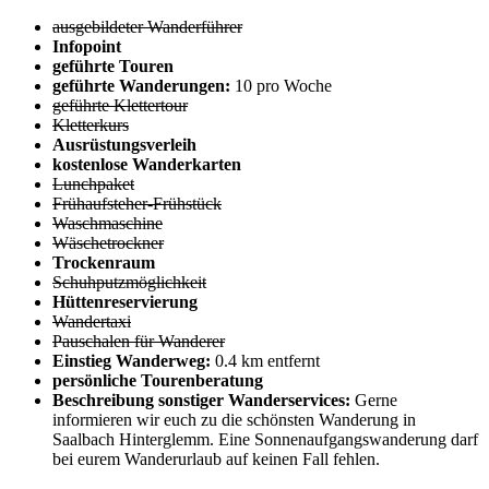
ausgebildeter Wanderführer
Infopoint
geführte Touren
geführte Wanderungen:
10 pro Woche
geführte Klettertour
Kletterkurs
Ausrüstungsverleih
kostenlose Wanderkarten
Lunchpaket
Frühaufsteher-Frühstück
Waschmaschine
Wäschetrockner
Trockenraum
Schuhputzmöglichkeit
Hüttenreservierung
Wandertaxi
Pauschalen für Wanderer
Einstieg Wanderweg:
0.4 km entfernt
persönliche Tourenberatung
Beschreibung sonstiger Wanderservices:
Gerne
informieren wir euch zu die schönsten Wanderung in
Saalbach Hinterglemm. Eine Sonnenaufgangswanderung darf
bei eurem Wanderurlaub auf keinen Fall fehlen.