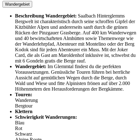
Wandergebiet
Beschreibung Wandergebiet:
Saalbach Hinterglemms
Bergwelt ist charakteristisch durch seine schroffen Gipfel der
Kitzbühler Alpen und andererseits sanft durch die grünen
Rücken der Pinzgauer Grasberge. Auf 400 km Wanderwegen
und 40 bewirtschafteten Almhütten sowie Themenwege wie
der Wanderlehrpfad, Abenteuer mit Montelino oder der Berg
Kodok sind für jeden Abenteurer ein Muss. Mit der Joker
Card, die als Gast am Maroldenhof inklusive ist, schwebst du
mit 6 Gondeln gratis die Berge rauf.
Wandergebiet:
Im Glemmtal findest du die perfekten
Voraussetzungen. Genüssliche Touren führen bei herrliche
Aussicht auf gemütlichen Wegen durch die Berge, durch
Wald und Wiese und fitte Alpinisten frönen auf über 2.000
Höhenmetern den Herausforderungen der Bergkämme.
Touren:
Wanderung
Bergtour
Klettern
Schwierigkeit Wanderungen:
Blau
Rot
Schwarz
Alpine Route