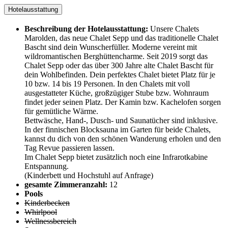
Hotelausstattung
Beschreibung der Hotelausstattung:
Unsere Chalets
Marolden, das neue Chalet Sepp und das traditionelle Chalet
Bascht sind dein Wunscherfüller. Moderne vereint mit
wildromantischen Berghüttencharme. Seit 2019 sorgt das
Chalet Sepp oder das über 300 Jahre alte Chalet Bascht für
dein Wohlbefinden. Dein perfektes Chalet bietet Platz für je
10 bzw. 14 bis 19 Personen. In den Chalets mit voll
ausgestatteter Küche, großzügiger Stube bzw. Wohnraum
findet jeder seinen Platz. Der Kamin bzw. Kachelofen sorgen
für gemütliche Wärme.
Bettwäsche, Hand-, Dusch- und Saunatücher sind inklusive.
In der finnischen Blocksauna im Garten für beide Chalets,
kannst du dich von den schönen Wanderung erholen und den
Tag Revue passieren lassen.
Im Chalet Sepp bietet zusätzlich noch eine Infrarotkabine
Entspannung.
(Kinderbett und Hochstuhl auf Anfrage)
gesamte Zimmeranzahl:
12
Pools
Kinderbecken
Whirlpool
Wellnessbereich