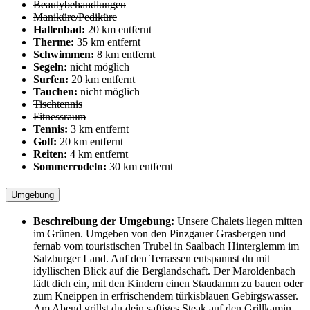
Beautybehandlungen
Maniküre/Pediküre
Hallenbad:
20 km entfernt
Therme:
35 km entfernt
Schwimmen:
8 km entfernt
Segeln:
nicht möglich
Surfen:
20 km entfernt
Tauchen:
nicht möglich
Tischtennis
Fitnessraum
Tennis:
3 km entfernt
Golf:
20 km entfernt
Reiten:
4 km entfernt
Sommerrodeln:
30 km entfernt
Umgebung
Beschreibung der Umgebung:
Unsere Chalets liegen mitten
im Grünen. Umgeben von den Pinzgauer Grasbergen und
fernab vom touristischen Trubel in Saalbach Hinterglemm im
Salzburger Land. Auf den Terrassen entspannst du mit
idyllischen Blick auf die Berglandschaft. Der Maroldenbach
lädt dich ein, mit den Kindern einen Staudamm zu bauen oder
zum Kneippen in erfrischendem türkisblauen Gebirgswasser.
Am Abend grillst du dein saftiges Steak auf den Grillkamin,