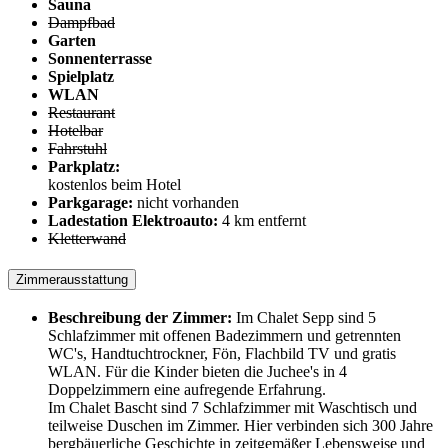
Sauna
Dampfbad
Garten
Sonnenterrasse
Spielplatz
WLAN
Restaurant
Hotelbar
Fahrstuhl
Parkplatz:
kostenlos beim Hotel
Parkgarage:
nicht vorhanden
Ladestation Elektroauto:
4 km entfernt
Kletterwand
Zimmerausstattung
Beschreibung der Zimmer:
Im Chalet Sepp sind 5
Schlafzimmer mit offenen Badezimmern und getrennten
WC's, Handtuchtrockner, Fön, Flachbild TV und gratis
WLAN. Für die Kinder bieten die Juchee's in 4
Doppelzimmern eine aufregende Erfahrung.
Im Chalet Bascht sind 7 Schlafzimmer mit Waschtisch und
teilweise Duschen im Zimmer. Hier verbinden sich 300 Jahre
bergbäuerliche Geschichte in zeitgemäßer Lebensweise und