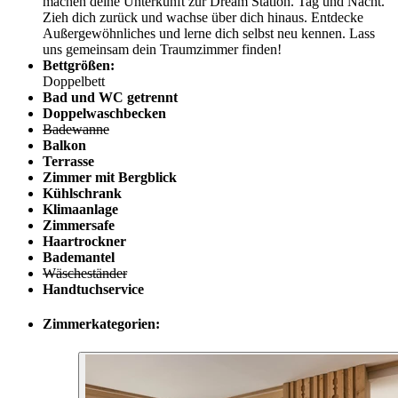
machen deine Unterkunft zur Dream Station. Tag und Nacht.
Zieh dich zurück und wachse über dich hinaus. Entdecke
Außergewöhnliches und lerne dich selbst neu kennen. Lass
uns gemeinsam dein Traumzimmer finden!
Bettgrößen:
Doppelbett
Bad und WC getrennt
Doppelwaschbecken
Badewanne
Balkon
Terrasse
Zimmer mit Bergblick
Kühlschrank
Klimaanlage
Zimmersafe
Haartrockner
Bademantel
Wäscheständer
Handtuchservice
Zimmerkategorien: