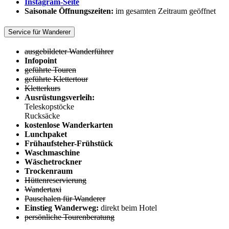
Instagram-Seite
Saisonale Öffnungszeiten:
im gesamten Zeitraum geöffnet
Service für Wanderer
ausgebildeter Wanderführer
Infopoint
geführte Touren
geführte Klettertour
Kletterkurs
Ausrüstungsverleih:
Teleskopstöcke
Rucksäcke
kostenlose Wanderkarten
Lunchpaket
Frühaufsteher-Frühstück
Waschmaschine
Wäschetrockner
Trockenraum
Hüttenreservierung
Wandertaxi
Pauschalen für Wanderer
Einstieg Wanderweg:
direkt beim Hotel
persönliche Tourenberatung