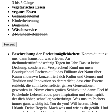
3 bis 5 Gänge
vegetarisches Essen
veganes Essen
Getränkeautomat
Kinderbetreuung
Dogsitting
Wäscheservice
24-Stunden-Rezeption
Freizeit
Beschreibung der Freizeitmöglichkeiten:
Komm du nur zu
uns, dann kannst du was erleben. An
dreihundertfünfundsechzig Tagen im Jahr. Das ist keine
Drohung, sondern ein Versprechen! Rund um unser
Boutiquehotel Pachers quillt das Füllhorn der Natur über.
Kaum anderswo konzentriert sich Kultur und Genuss und
Tradition und Innovation so derart dicht, dass eine Essenz
entsteht, die zum Lebenselixier ganzer Generationen
geworden ist. Nimm einen großen Schluck und dann: Feel it!
Prickelnde Lebensfreude, pure Inspiration und einen spirit,
der dich höher, schneller, weiterbringt. Was uns im Pachers
immer ganz wichtig ist: You do you! Will heißen: Dein
Urlaub. Deine Regeln. Mach was und wie es dir gefällt. Und