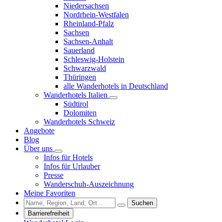
Niedersachsen
Nordrhein-Westfalen
Rheinland-Pfalz
Sachsen
Sachsen-Anhalt
Sauerland
Schleswig-Holstein
Schwarzwald
Thüringen
alle Wanderhotels in Deutschland
Wanderhotels Italien
Südtirol
Dolomiten
Wanderhotels Schweiz
Angebote
Blog
Über uns
Infos für Hotels
Infos für Urlauber
Presse
Wanderschuh-Auszeichnung
Meine Favoriten
Suchen
Barrierefreiheit