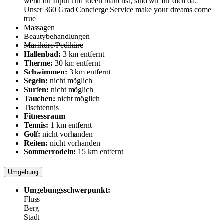
wenn du Input und Ideen brauchst, sind wir für dich da.
Unser 360 Grad Concierge Service make your dreams come
true!
Massagen
Beautybehandlungen
Maniküre/Pediküre
Hallenbad:
3 km entfernt
Therme:
30 km entfernt
Schwimmen:
3 km entfernt
Segeln:
nicht möglich
Surfen:
nicht möglich
Tauchen:
nicht möglich
Tischtennis
Fitnessraum
Tennis:
1 km entfernt
Golf:
nicht vorhanden
Reiten:
nicht vorhanden
Sommerrodeln:
15 km entfernt
Umgebung
Umgebungsschwerpunkt:
Fluss
Berg
Stadt