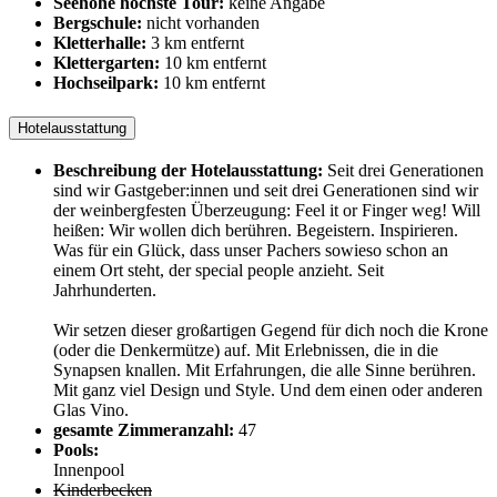
Seehöhe höchste Tour:
keine Angabe
Bergschule:
nicht vorhanden
Kletterhalle:
3 km entfernt
Klettergarten:
10 km entfernt
Hochseilpark:
10 km entfernt
Hotelausstattung
Beschreibung der Hotelausstattung:
Seit drei Generationen
sind wir Gastgeber:innen und seit drei Generationen sind wir
der weinbergfesten Überzeugung: Feel it or Finger weg! Will
heißen: Wir wollen dich berühren. Begeistern. Inspirieren.
Was für ein Glück, dass unser Pachers sowieso schon an
einem Ort steht, der special people anzieht. Seit
Jahrhunderten.
Wir setzen dieser großartigen Gegend für dich noch die Krone
(oder die Denkermütze) auf. Mit Erlebnissen, die in die
Synapsen knallen. Mit Erfahrungen, die alle Sinne berühren.
Mit ganz viel Design und Style. Und dem einen oder anderen
Glas Vino.
gesamte Zimmeranzahl:
47
Pools:
Innenpool
Kinderbecken