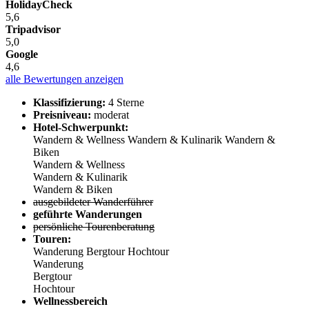
HolidayCheck
5,6
Tripadvisor
5,0
Google
4,6
alle Bewertungen anzeigen
Klassifizierung:
4 Sterne
Preisniveau:
moderat
Hotel-Schwerpunkt:
Wandern & Wellness
Wandern & Kulinarik
Wandern &
Biken
Wandern & Wellness
Wandern & Kulinarik
Wandern & Biken
ausgebildeter Wanderführer
geführte Wanderungen
persönliche Tourenberatung
Touren:
Wanderung
Bergtour
Hochtour
Wanderung
Bergtour
Hochtour
Wellnessbereich