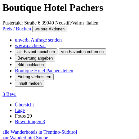
Boutique Hotel Pachers
Pustertaler Straße 6
39040
Neustift/Vahrn
Italien
Preis / Buchen
weitere Aktionen
unverb. Anfrage senden
www.pachers.it
als Favorit speichern
von Favoriten entfernen
Bewertung abgeben
Bild hochladen
Boutique Hotel Pachers teilen
Eintrag verbessern
Inhalt melden
3 Bew.
Übersicht
Lage
Fotos
29
Bewertungen
3
alle Wanderhotels in Trentino-Südtirol
zur Wanderhotel Suche