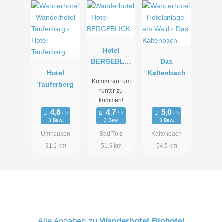
Hotel
BERGEBLIC
Das
Hotel
K
Kaltenbach
Komm rauf um
Tauferberg
runter zu
kommen!
3 Bew.
3 Bew.
3 Bew.
Umhausen
Bad Tölz
Kaltenbach
31.2 km
51.5 km
54.5 km
Alle Angaben zu
Wanderhotel Biohotel