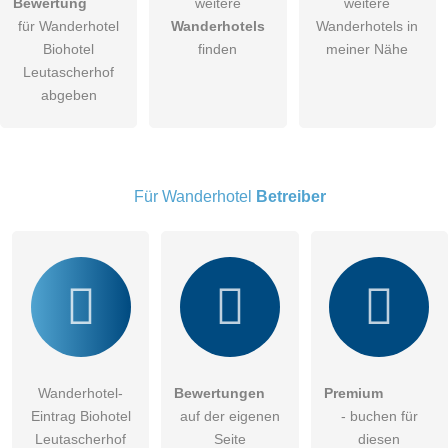
Bewertung
weitere
weitere
für Wanderhotel
Wanderhotels
Wanderhotels in
Die
Datenschutzerklärung
habe ich zur Kenntnis genommen.
Biohotel
finden
meiner Nähe
öffentliche Frage stellen
Leutascherhof
Abbrechen
abgeben
Hinweis:
Bitte beachten Sie, öffentliche Fragen sind
für alle
Besucher sichtbar
.
Klicken Sie hier um eine
individuelle Frage
an den
Wanderhotel-Eintrag zu stellen
.
Für Wanderhotel
Betreiber
Wanderhotel-
Bewertungen
Premium
Eintrag Biohotel
auf der eigenen
- buchen für
Leutascherhof
Seite
diesen