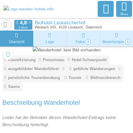
Menu
Biohotel Leutascherhof
Weidach 305
6105
Leutasch
Österreich
3 Bew.
Übersicht
Lage
Fotos
Bewertungen
0
3
Klassifizierung
Preisniveau
Hotel-Schwerpunkt
ausgebildeter Wanderführer
geführte Wanderungen
persönliche Tourenberatung
Touren
Wellnessbereich
Sauna
Beschreibung Wanderhotel
Leider hat der Betreiber dieses Wanderhotel-Eintrags keine
Beschreibung hinterlegt.