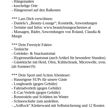
- Hängematten
- kuschelige Orte
- Hängesessel auf den Balkonen
*** Lass Dich verwöhnen:
- Daniela’s „Beauty-Lounge“; Kosmetik, Anwendungen
- Termine und Infos: www.beautyloungeachensee.at
- Massagen, Bäder, Anwendungen von Roland, Claudia &
Margit
*** Dein Freestyle Faktor:
- Teeküche
- Getränke- & Snackautomat
- Hygieneartikelautomat (auch Artikel für besondere Stunden)
- Gästeküche mit Herd, Ofen, Kühlschrank, Microwelle, uvm.
(ab Sommer19)
*** Dein Sport und Action Abenteuer:
- Hauseigene SUPs für unsere Gäste
- Longboards (gegen Gebühr)
- Fahrradverleih (gegen Gebühr)
- E-Car-Verleih (gegen Gebühr)
- Rennrodeln und Schlitten im Winter
- Schneeschuhe zum ausleihen.
- „ArtRock“ Kletterwand mit Selbstsicherung und 12 Routen