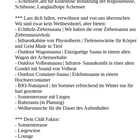
- AchenseeCard für kostenlose Benützung der Regionsbusse,
Schibusse, Langlaufloipe Achensee
*** Lass dich fallen, verwöhnen und von uns überraschen
Wir sind zwar kein Wellnesshotel, aber bieten:
- Echtholz-Zirbensauna | Wir haben die erste Zirbensauna aus
Zirbenmassivholz
- Infrarotkabine von Physiotherm | Tiefenenwärme für Körper
und Geist Made in Tirol
- Outdoor Wagonsauna | Einzigartige Sauna in einem alten
Wagon der Achenseebahn
- Outdoor Volbeatsauna | Infrarot- Saunakombi in einer alten
Gondel mit Sound von Volbeat
- Outdoor Container-Sauna | Erlebnissaune in einem
Hochseecontainer
- BIO-Naturpool | Im Sommer erfrischend im Winter nur für
hart gesottene
- Sonnenterrasse mit Liegen
- Ruheraum (in Planung)
- Wellnesstasche für die Dauer des Aufenthaltes
*** Dein Chill Faktor:
- Sonnenterrasse
- Liegewiese
- Lounge