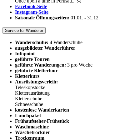
Once upon a time in Pertisau... :-)
Facebook-Seite
Instagram-Seite
Saisonale Öffnungszeiten:
01.01.
-
31.12.
Service für Wanderer
Wanderschuhe:
4 Wanderschuhe
ausgebildeter Wanderführer
Infopoint
geführte Touren
geführte Wanderungen:
3 pro Woche
geführte Klettertour
Kletterkurs
Ausrüstungsverleih:
Teleskopstöcke
Kletterausrüstung
Kletterschuhe
Schneeschuhe
kostenlose Wanderkarten
Lunchpaket
Frühaufsteher-Frühstück
Waschmaschine
Wäschetrockner
Trockenraum