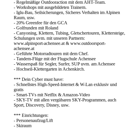
- Regelmäßige Outdooraction mit dem AHT-Team.
- Workshops mit ausgebildeten Trainern.
- Iglu-Bau, Seilsicherungen, Sicheres Verhalten im Alpinen
Raum, usw.
- 20% Greenfee für den GCA
- Golfrunden mit Roland
- Canyoning, Klettern, Tubing, Gletschertouren, Klettersteige,
Schulungen uvm. mit unseren Partnern:
www.alpinsport-achensee.at & www.outdoorsport-
achensee.at
- Geführte Motorradtouren mit dem Chef.
- Tandem-Flüge mit der Flugschule Achensee
- Wasserspaß für Segler, Surfer, SUP uvm. am Achensee
- Hochseil-Klettergarten in Achenkirch.
*** Dein Cyber must have:
- Schnellstes High-Speed-Internet & W-Lan exklusiv und
gratis
- Smart-TVs mit Netflix & Amazon-Video
- SKY-TV mit allen vergübaren SKY-Programmen, auch
Sport, Discovery, Disney, usw.
*** Einrichtungen:
- Personenaufzug/Lift
- Skiraum