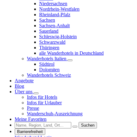
Niedersachsen
Nordrhein-Westfalen
Rheinland-Pfalz
Sachsen
Sachsen-Anhalt
Sauerland
Schleswig-Holstein
Schwarzwald
Thüringen
alle Wanderhotels in Deutschland
Wanderhotels Italien
Südtirol
Dolomiten
Wanderhotels Schweiz
Angebote
Blog
Über uns
Infos für Hotels
Infos für Urlauber
Presse
Wanderschuh-Auszeichnung
Meine Favoriten
Suchen
Barrierefreiheit