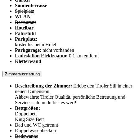
Sonnenterrasse
Spielplatz
WLAN
Restaurant
Hotelbar
Fahrstuhl
Parkplatz:
kostenlos beim Hotel
Parkgarage:
nicht vorhanden
Ladestation Elektroauto:
0.1 km entfernt
Kletterwand
Zimmerausstattung
Beschreibung der Zimmer:
Erlebe den Tiroler Stil in einer
neuen Dimension.
Altbewährte Tiroler Qualität, persönliche Betreuung und
Service ... denn du bist es wert!
Bettgrößen:
Doppelbett
King Size Bett
Bad und WC getrennt
Doppelwaschbecken
Badewanne