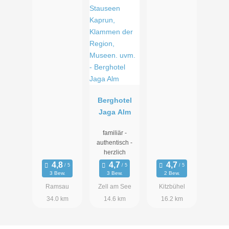
Berghotel
Jaga Alm
familiär -
authentisch -
herzlich
3 Bew.
3 Bew.
2 Bew.
Ramsau
Zell am See
Kitzbühel
34.0 km
14.6 km
16.2 km