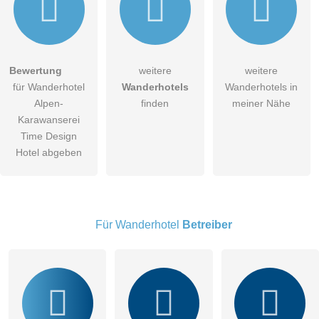
Hiermit akzeptiere ich die
AGB
.
Bewertung
weitere
weitere
für Wanderhotel
Wanderhotels
Wanderhotels in
Die
Datenschutzerklärung
habe ich zur Kenntnis genommen.
Alpen-
finden
meiner Nähe
öffentliche Frage stellen
Karawanserei
Abbrechen
Time Design
Hinweis:
Bitte beachten Sie, öffentliche Fragen sind
für alle
Hotel abgeben
Besucher sichtbar
.
Klicken Sie hier um eine
individuelle Frage
an den
Wanderhotel-Eintrag zu stellen
.
Für Wanderhotel
Betreiber