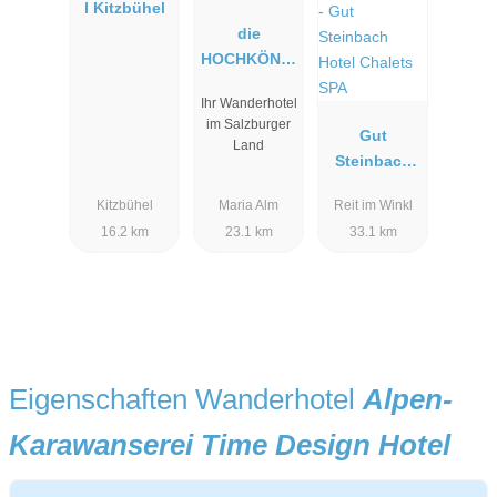
l Kitzbühel
die
HOCHKÖNIG
IN -
Ihr Wanderhotel
Mountain
im Salzburger
Resort
Gut
Land
Steinbach
Hotel
Kitzbühel
Maria Alm
Reit im Winkl
Chalets SPA
16.2 km
23.1 km
33.1 km
Eigenschaften Wanderhotel
Alpen-
Karawanserei Time Design Hotel