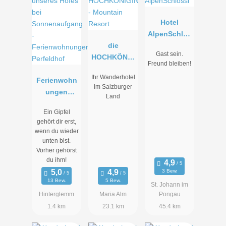
Hotel
AlpenSchlös
die
sl
Gast sein.
HOCHKÖNIG
Freund bleiben!
IN -
Ihr Wanderhotel
Ferienwohn
Mountain
im Salzburger
ungen
Resort
Land
Perfeldhof
Ein Gipfel
gehört dir erst,
wenn du wieder
unten bist.
Vorher gehörst
du ihm!
3 Bew.
13 Bew.
5 Bew.
St. Johann im
Hinterglemm
Maria Alm
Pongau
1.4 km
23.1 km
45.4 km