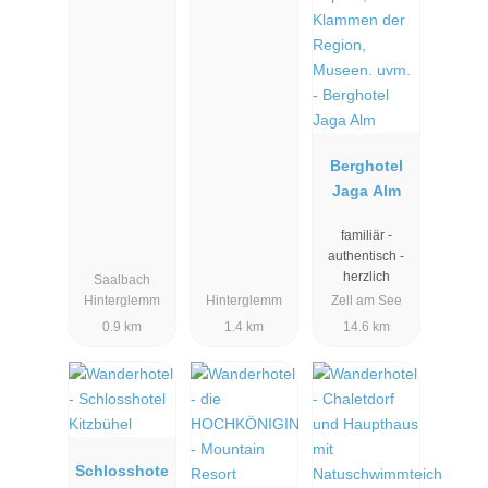
Berghotel
Jaga Alm
familiär -
authentisch -
herzlich
Saalbach
Hinterglemm
Hinterglemm
Zell am See
0.9 km
1.4 km
14.6 km
Schlosshote