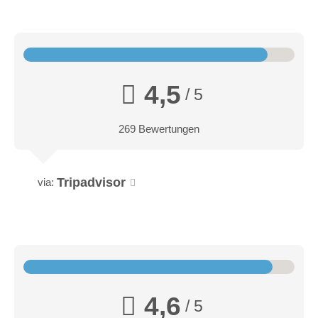
4,5
/ 5
269 Bewertungen
Tripadvisor
via:
4,6
/ 5