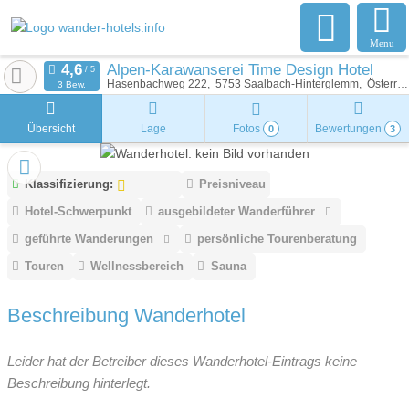
Menu
Alpen-Karawanserei Time Design Hotel
Hasenbachweg 222
5753
Saalbach-Hinterglemm
Österreich
3 Bew.
Übersicht
Lage
Fotos
Bewertungen
0
3
Klassifizierung:
Preisniveau
Hotel-Schwerpunkt
ausgebildeter Wanderführer
geführte Wanderungen
persönliche Tourenberatung
Touren
Wellnessbereich
Sauna
Beschreibung Wanderhotel
Leider hat der Betreiber dieses Wanderhotel-Eintrags keine
Beschreibung hinterlegt.