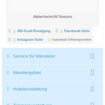
Alpbacherhof All Seasons
360-Grad-Rundgang
Facebook-Seite
Instagram-Seite
Saisonale Öffnungszeiten
Service für Wanderer
Wanderschuhe:
Wandergebiet
ausgebildeter Wanderführer
Infopoint
Beschreibung Wandergebiet:
geführte Touren
Hotelausstattung
Wanderparadies Alpbach mit über 500km Wanderwegen
geführte Wanderungen:
5 pro Woche
Beschreibung der Hotelausstattung:
Willst Du eintauchen in ein Naturerlebnis der besonderen
geführte Klettertour
Kletterkurs