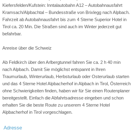
Die wilde und knapp 6 Kilometer lange Klamm liegt zwischen
ein. Beim Kuscheln auf der bequemen Sitzecke mit
Kiefersfelden/Kufstein: Inntalautobahn A12 – Autobahnausfahrt
Brandenberg und Kramsach und verspricht Wanderern ein
unvergleichlichem Blick auf die Gratlspitz vergessen Sie
Kramsach/Alpbachtal – Bundesstraße von Brixlegg nach Alpbach.
einmaliges Naturerlebnis. In ca zwei Stunden Gehzeit gelangt
Raum und Zeit. Flatscreen TV, Schreibtisch, modernes
Fahrzeit ab Autobahnausfahrt bis zum 4 Sterne Superior Hotel in
man über den ehemaligen Triftsteig entlang der
Badezimmer mit Dusche und separatem WC,
Tirol ca. 20 Min. Die Straßen sind auch im Winter jederzeit gut
Brandenberger Ache flussaufwärts zur gemütlichen
Kosmetikspiegel und Haarföhn, WLAN, Minibar, Safe sowie
befahrbar.
Jausenstation Tiefenbachklamm. An der höchsten
Balkon vervollständigen das Zimmer.
Klammstelle gibt es eine tolle Plattform, von der sich die enge
Anreise über die Schweiz
Die Wellnesstasche mit Bademantel, Badeschuhen, Bade-
Schlucht besonders gut überblicken lässt. Der Erlebnisweg
und Saunatuch steht Ihnen für die Dauer Ihres Aufenthaltes
durch die Klamm ist gut gesichert und leicht begehbar.
Ab Feldkirch über den Arlbergtunnel fahren Sie ca. 2 h 40 min
zur Verfügung.
Schwierigkeit: mittel
nach Alpbach. Damit Sie möglichst entspannt in Ihren
Dauer: 2:15 Stunden
Traumurlaub, Winterurlaub, Herbsturlaub oder Osterurlaub starten
und das 4 Sterne Hotel Alpbacherhof in Alpbach in Tirol, Österreich
ohne Schwierigkeiten finden, haben wir für Sie einen Routenplaner
bereitgestellt. Einfach die Abfahrtsadresse eingeben und schon
Panoramaweg am Wiedersbergerhorn
erhalten Sie die beste Route zu unserem 4 Sterne Hotel
Alpbacherhof in Tirol vorgeschlagen.
Mit der Wiedersbergerhornbahn zur Bergstation auf 1.811 m.
Von hier in Richtung Gipfel, dem Weg A40 folgen. Nach den
Adresse
Liften können Sie das Wiedersbergerhorn über den