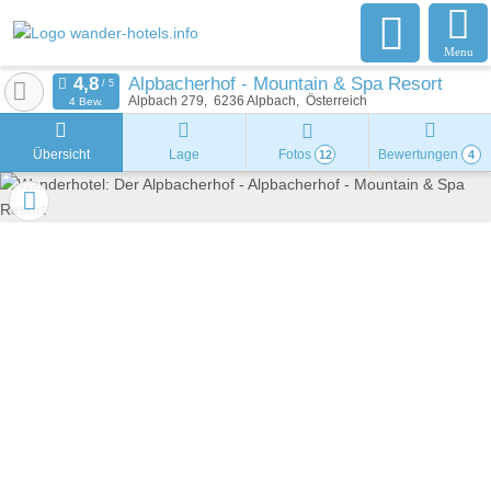
Menu
Alpbacherhof - Mountain & Spa Resort
Alpbach 279
6236
Alpbach
Österreich
4 Bew.
Übersicht
Lage
Fotos
Bewertungen
12
4