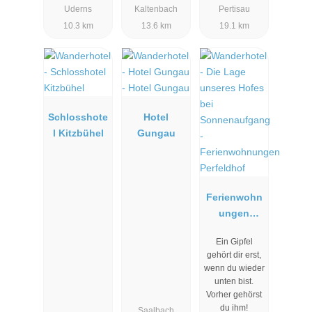
Uderns
Kaltenbach
Pertisau
10.3 km
13.6 km
19.1 km
Schlosshote
Hotel
l Kitzbühel
Gungau
Ferienwohn
ungen
Perfeldhof
Ein Gipfel
gehört dir erst,
wenn du wieder
unten bist.
Vorher gehörst
du ihm!
Saalbach