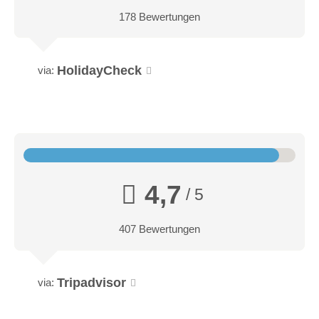
178 Bewertungen
HolidayCheck
via:
4,7
/ 5
407 Bewertungen
Familiensuite Traumblick
Tripadvisor
via:
Freiraum für Familien. Traumhafte Aussicht. Das bietet
unsere Familiensuite Traumblick. Und Wohnkomfort auf