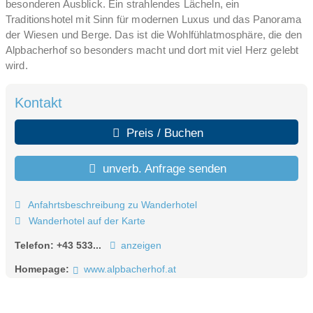
besonderen Ausblick. Ein strahlendes Lächeln, ein
Traditionshotel mit Sinn für modernen Luxus und das Panorama
der Wiesen und Berge. Das ist die Wohlfühlatmosphäre, die den
Alpbacherhof so besonders macht und dort mit viel Herz gelebt
wird.
Mitten im Herzen von Alpbach gelegen begeistert das Mountain
Kontakt
& Spa Resort durch Tradition, Herzlichkeit sowie ein vielfältiges
Aktiv- und Wellnessangebot. Rund um das Hotel eröffnet sich
Preis / Buchen
die atemberaubende Kulisse der Kitzbühler Alpen mit saftig
grünen Wiesen, weitläufigen Grasbergen und markanten Gipfeln.
unverb. Anfrage senden
Für Aktivurlauber und Outdoor-Fans ist das Alpbachtal ein
wahres Eldorado: 900 Kilometer markierte Wege und weitläufige
Routen begeistern alle Wanderer, Biker und E-Biker. Ein
Anfahrtsbeschreibung zu Wanderhotel
abwechslungsreiches Wochen- und Aktivprogramm lässt keine
Wanderhotel auf der Karte
Langweile aufkommen und Wanderführer Tom zeigt Ihnen die
Telefon:
+43 533...
anzeigen
schönsten Plätze im Alpbachtal.
Homepage:
www.alpbacherhof.at
Zurück im Hotel lädt die moderne Wellnessoase mit 16 Sauna-
und Badeattraktionen, einem Adults Only Bereich ab 18 und
einem großzügigen Naturgarten zur optimalen Entspannung ein.