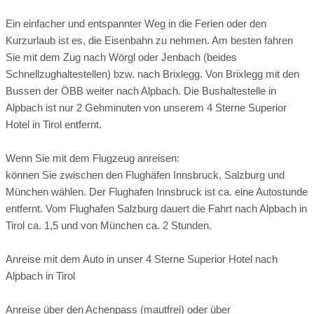
Wintersaison ab Dezember: 08.30-16.30 Uhr
Ein einfacher und entspannter Weg in die Ferien oder den
Anzahl Bergbahnen:
2 Bergbahnen
Kurzurlaub ist es, die Eisenbahn zu nehmen. Am besten fahren
Sie mit dem Zug nach Wörgl oder Jenbach (beides
Seehöhe höchste Tour:
bis 2057 hm
Schnellzughaltestellen) bzw. nach Brixlegg. Von Brixlegg mit den
Bergschule:
26 km entfernt
Bussen der ÖBB weiter nach Alpbach. Die Bushaltestelle in
Alpbach ist nur 2 Gehminuten von unserem 4 Sterne Superior
Kletterhalle:
28 km entfernt
Hotel in Tirol entfernt.
Klettergarten:
12 km entfernt
Wenn Sie mit dem Flugzeug anreisen:
Hochseilpark:
12 km entfernt
können Sie zwischen den Flughäfen Innsbruck, Salzburg und
Wohnkomfortzimmer Romantik oder Panorama, 36 qm
München wählen. Der Flughafen Innsbruck ist ca. eine Autostunde
Tourentipps:
entfernt. Vom Flughafen Salzburg dauert die Fahrt nach Alpbach in
Zauber der Bergwelt. Für immer und ewig. Genießen Sie die
Tirol ca. 1,5 und von München ca. 2 Stunden.
vollendete Harmonie von heimischem Holz und
hochwertigem Interieur. Das moderne und zugleich
Anreise mit dem Auto in unser 4 Sterne Superior Hotel nach
behagliche Komfortzimmer zur Dorfseite ist mit heimischem
Tiefenbachklamm
Alpbach in Tirol
Eichenholz ausgestattet. Es strahlt Gemütlichkeit und Wärme
aus und lädt Sie zu entspannten Stunden vor dem Altholzofen
Anreise über den Achenpass (mautfrei) oder über