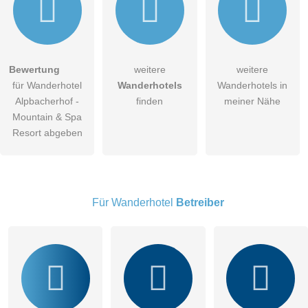
Hiermit akzeptiere ich die
AGB
.
Bewertung
weitere
weitere
für Wanderhotel
Wanderhotels
Wanderhotels in
Die
Datenschutzerklärung
habe ich zur Kenntnis genommen.
Alpbacherhof -
finden
meiner Nähe
öffentliche Frage stellen
Mountain & Spa
Abbrechen
Resort abgeben
Hinweis:
Bitte beachten Sie, öffentliche Fragen sind
für alle
Besucher sichtbar
.
Klicken Sie hier um eine
individuelle Frage
an den
Wanderhotel-Eintrag zu stellen
.
Für Wanderhotel
Betreiber