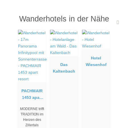
Rund um die Uhr werden Sie mit regionalen und kreativ in Szene
gesetzte Köstlichkeiten verwöhnt, die den Aufenthalt perfekt
abrunden.
Wanderhotels in der Nähe
Hotel
Das
Wiesenhof
Kaltenbach
PACHMAIR
1453 apart
resort
MODERNE trifft
TRADITION im
Herzen des
Zillertals