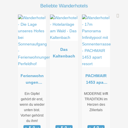
Beliebte Wanderhotels
Das
Kaltenbach
Ferienwohn
PACHMAIR
ungen
1453 apart
Perfeldhof
resort
Ein Gipfel
MODERNE trifft
gehört dir erst,
TRADITION im
wenn du wieder
Herzen des
unten bist.
Zillertals
Vorher gehörst
du ihm!