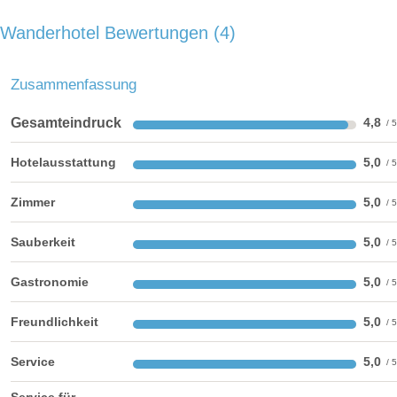
Dauer: 6:00 Stunden
und Saunatuch steht Ihnen für die Dauer Ihres Aufenthaltes
Wanderhotel Bewertungen
4
zur Verfügung.
Zusammenfassung
Almen:
Gesamteindruck
4,8
Hotelausstattung
5,0
Zimmer
5,0
Sauberkeit
5,0
Gastronomie
5,0
Freundlichkeit
5,0
Service
5,0
Wohnkomfortzimmer Bergzauber
Service für