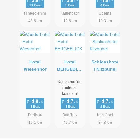
13 Bew.
3 Bew.
4 Bew.
Hinterglemm
Kaltenbach
Uderns
48.6 km
13.6 km
10.3 km
Hotel
Hotel
Schlosshote
Wiesenhof
BERGEBLIC
l Kitzbühel
K
Komm rauf um
runter zu
kommen!
3 Bew.
3 Bew.
2 Bew.
Pertisau
Bad Tölz
Kitzbühel
19.1 km
49.7 km
34.8 km