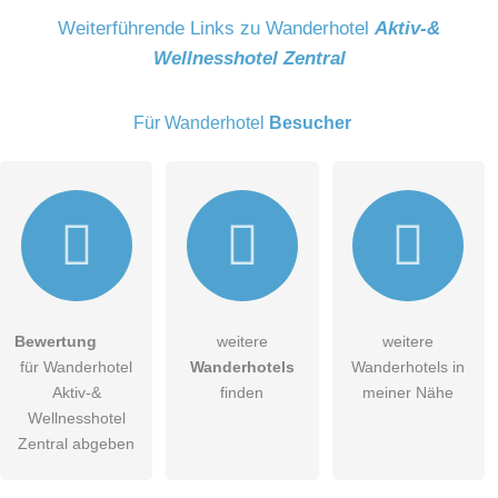
Name
Weiterführende Links zu Wanderhotel
Aktiv-&
Wellnesshotel Zentral
E-Mail-Adresse (wird nicht veröffentlicht)
Für Wanderhotel
Besucher
Hiermit akzeptiere ich die
AGB
.
Bewertung
weitere
weitere
für Wanderhotel
Wanderhotels
Wanderhotels in
Die
Datenschutzerklärung
habe ich zur Kenntnis genommen.
Aktiv-&
finden
meiner Nähe
öffentliche Frage stellen
Wellnesshotel
Abbrechen
Zentral abgeben
Hinweis:
Bitte beachten Sie, öffentliche Fragen sind
für alle
Besucher sichtbar
.