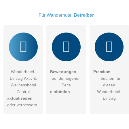
Klicken Sie hier um eine
individuelle Frage
an den
Wanderhotel-Eintrag zu stellen
.
Für Wanderhotel
Betreiber
Wanderhotel-
Bewertungen
Premium
Eintrag Aktiv-&
auf der eigenen
- buchen für
Wellnesshotel
Seite
diesen
Zentral
einbinden
Wanderhotel-
aktualisieren
Eintrag
oder verbessern