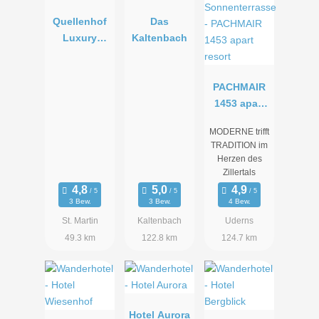
Quellenhof
Das
Luxury
Kaltenbach
Resort
Passeier
PACHMAIR
1453 apart
resort
MODERNE trifft
TRADITION im
Herzen des
Zillertals
3 Bew.
3 Bew.
4 Bew.
St. Martin
Kaltenbach
Uderns
49.3 km
122.8 km
124.7 km
Hotel Aurora