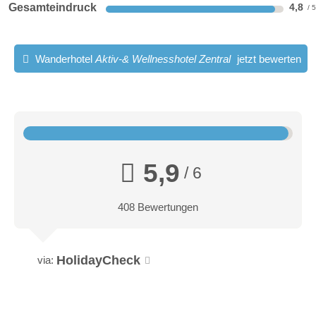
Gesamteindruck
4,8
Wanderhotel
Aktiv-& Wellnesshotel Zentral
jetzt bewerten
5,9
/ 6
408 Bewertungen
HolidayCheck
via: