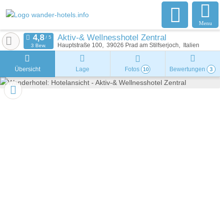
Menu
Aktiv-& Wellnesshotel Zentral
Hauptstraße 100
39026
Prad am Stilfserjoch
Italien
3 Bew.
Übersicht
Lage
Fotos
Bewertungen
10
3