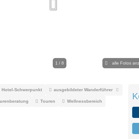
1 / 8
alle Fotos an
Hotel-Schwerpunkt
ausgebildeter Wanderführer
K
ourenberatung
Touren
Wellnessbereich