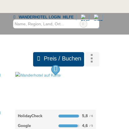
WANDERHOTEL LOGIN
HILFE
Preis / Buchen
5,8
HolidayCheck
4,6
Google