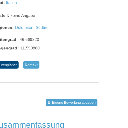
nd:
Italien
steil:
keine Angabe
gionen:
Dolomiten
Südtirol
eitengrad
:
46.669220
ngengrad
:
11.599880
utenplaner
Kontakt
Eigene Bewertung abgeben
usammenfassung