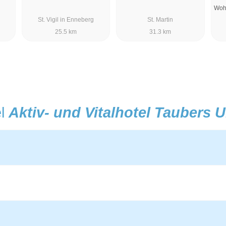
Wohl
St. Vigil in Enneberg
St. Martin
25.5 km
31.3 km
el
Aktiv- und Vitalhotel Taubers U