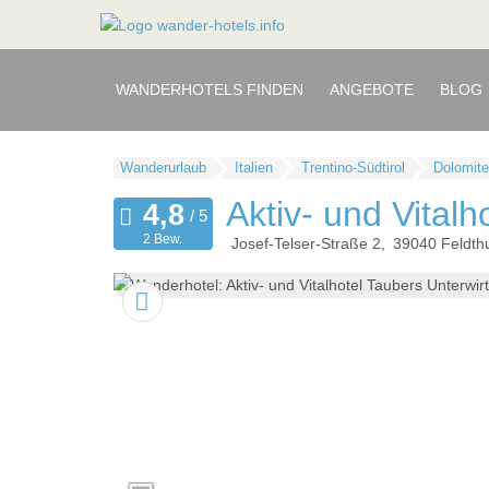
WANDERHOTELS FINDEN
ANGEBOTE
BLOG
Wanderurlaub
Italien
Trentino-Südtirol
Dolomit
Aktiv- und Vitalh
2 Bew.
Josef-Telser-Straße 2
39040
Feldth