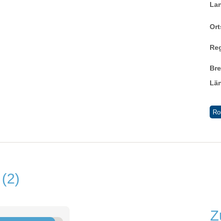
La
Ort
Re
Br
Lä
Ro
n
2
Z