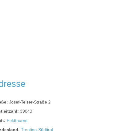
dresse
raße:
Josef-Telser-Straße 2
tleitzahl:
39040
dt:
Feldthurns
ndesland:
Trentino-Südtirol