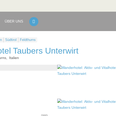
ÜBER UNS
en
Südtirol
Feldthurns
otel Taubers Unterwirt
urns
Italien