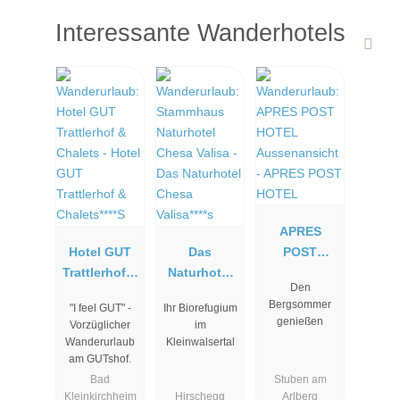
Interessante Wanderhotels
APRES
Hotel GUT
Das
POST
Trattlerhof &
Naturhotel
HOTEL
Den
Chalets****S
Chesa
Bergsommer
"I feel GUT" -
Ihr Biorefugium
Valisa****s
genießen
Vorzüglicher
im
Wanderurlaub
Kleinwalsertal
am GUTshof.
Bad
Stuben am
Kleinkirchheim
Hirschegg
Arlberg