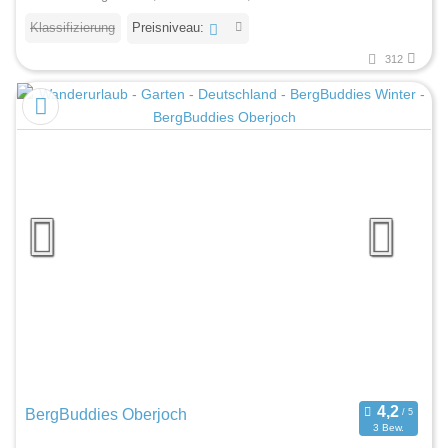
Klassifizierung
Preisniveau:
312
BergBuddies Oberjoch
3 Bew.