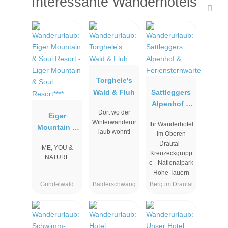
Interessante Wanderhotels
Torghele's
Wald & Fluh
Sattleggers
Alpenhof &
Dort wo der
Eiger
Ferienstern
Winterwanderur
Ihr Wanderhotel
Mountain &
warte
laub wohnt!
im Oberen
Soul
Drautal -
ME, YOU &
Resort****
Kreuzeckgrupp
NATURE
e - Nationalpark
Hohe Tauern
Grindelwald
Balderschwang
Berg im Drautal