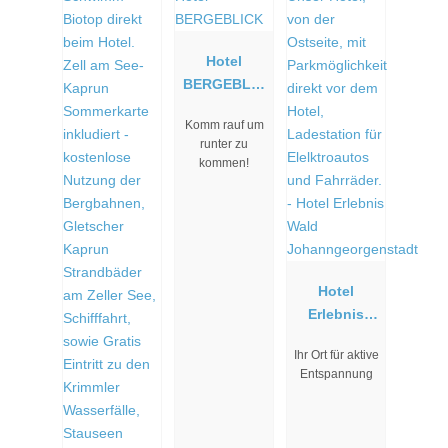
Hotel
BERGEBLIC
K
Komm rauf um
runter zu
kommen!
Hotel
Erlebnis
Wald
Ihr Ort für aktive
Johanngeor
Entspannung
genstadt