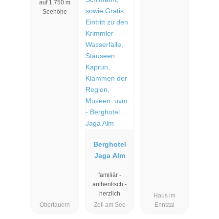
auf 1.750 m
Seehöhe
Berghotel
Jaga Alm
familiär -
authentisch -
herzlich
Haus im
Obertauern
Zell am See
Ennstal